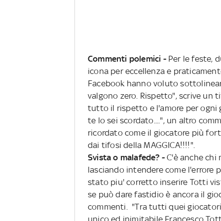
Commenti polemici -
Per le feste, 
icona per eccellenza e praticamente
Facebook hanno voluto sottolineare 
valgono zero. Rispetto", scrive un t
tutto il rispetto e l'amore per ogni
te lo sei scordato....", un altro co
ricordato come il giocatore più fort
dai tifosi della MAGGICA!!!!".
Svista o malafede? -
C'è anche chi 
lasciando intendere come l'errore p
stato piu' corretto inserire Totti v
se può dare fastidio è ancora il gioc
commenti. "Tra tutti quei giocatori 
unico ed inimitabile Francesco Tott