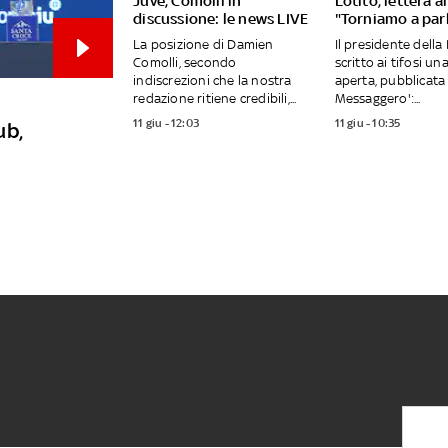
Juve, Comolli in
Lotito, lettera ai
discussione: le news LIVE
"Torniamo a parl
La posizione di Damien
Il presidente della
Comolli, secondo
scritto ai tifosi un
indiscrezioni che la nostra
aperta, pubblicata s
redazione ritiene credibili,...
Messaggero':...
11 giu - 12:03
11 giu - 10:35
ub,