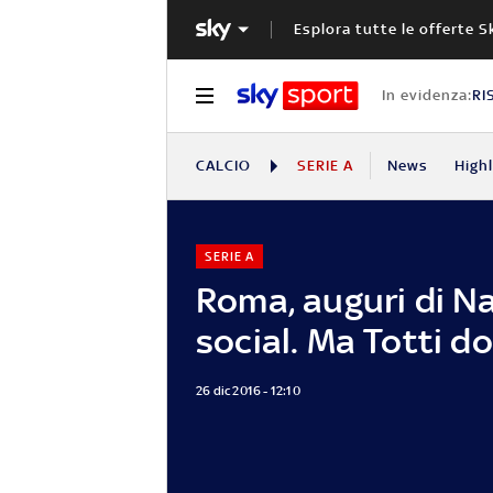
Esplora tutte le offerte S
In evidenza:
RI
CALCIO
SERIE A
News
High
SERIE A
Roma, auguri di Na
social. Ma Totti d
26 dic 2016 - 12:10