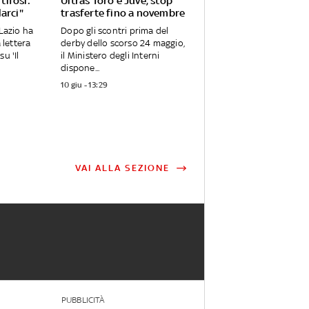
 tifosi:
Ultras Toro e Juve, stop
arci"
trasferte fino a novembre
 Lazio ha
Dopo gli scontri prima del
a lettera
derby dello scorso 24 maggio,
u 'Il
il Ministero degli Interni
dispone...
10 giu - 13:29
VAI ALLA SEZIONE
PUBBLICITÀ