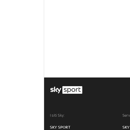
I siti Sky:
Serv
SKY SPORT
SKY