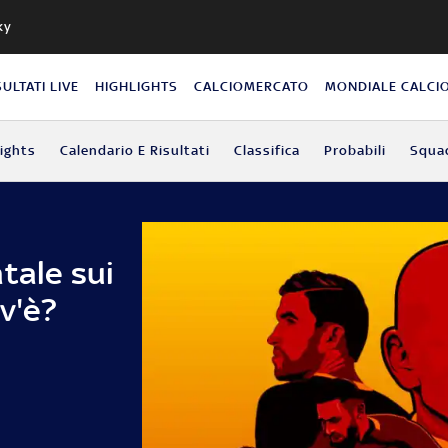
ky
SULTATI LIVE
HIGHLIGHTS
CALCIOMERCATO
MONDIALE CALCI
lights
Calendario E Risultati
Classifica
Probabili
Squa
tale sui
ov'è?