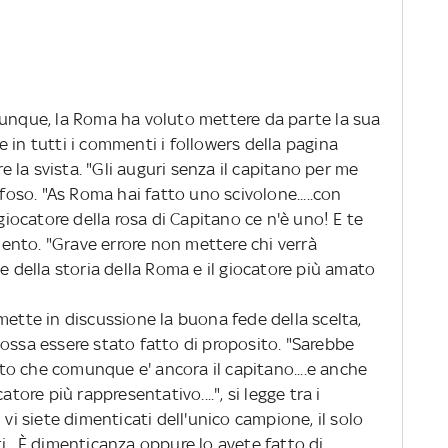
dunque, la Roma ha voluto mettere da parte la sua
 in tutti i commenti i followers della pagina
la svista. "Gli auguri senza il capitano per me
ifoso. "As Roma hai fatto uno scivolone.....con
 giocatore della rosa di Capitano ce n'è uno! E te
mmento. "Grave errore non mettere chi verrà
e della storia della Roma e il giocatore più amato
mette in discussione la buona fede della scelta,
ossa essere stato fatto di proposito. "Sarebbe
isto che comunque e' ancora il capitano....e anche
atore più rappresentativo....", si legge tra i
vi siete dimenticati dell'unico campione, il solo
i . È dimenticanza oppure lo avete fatto di