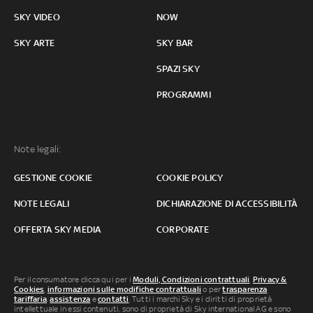
SKY VIDEO
NOW
SKY ARTE
SKY BAR
SPAZI SKY
PROGRAMMI
Note legali:
GESTIONE COOKIE
COOKIE POLICY
NOTE LEGALI
DICHIARAZIONE DI ACCESSIBILITÀ
OFFERTA SKY MEDIA
CORPORATE
Per il consumatore clicca qui per i
Moduli, Condizioni contrattuali
,
Privacy &
Cookies
,
informazioni sulle modifiche contrattuali
o per
trasparenza
tariffaria
,
assistenza
e
contatti
. Tutti i marchi Sky e i diritti di proprietà
intellettuale in essi contenuti, sono di proprietà di Sky international AG e sono