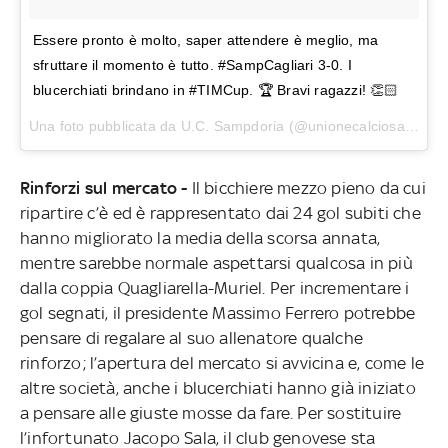
Essere pronto è molto, saper attendere è meglio, ma
sfruttare il momento è tutto. #SampCagliari 3-0. I
blucerchiati brindano in #TIMCup. 🏆 Bravi ragazzi! 👏🏻
Una foto pubblicata da U.C. Sampdoria (@unionecalciosampdoria) in data:
Rinforzi sul mercato -
Il bicchiere mezzo pieno da cui
ripartire c’è ed è rappresentato dai 24 gol subiti che
hanno migliorato la media della scorsa annata,
mentre sarebbe normale aspettarsi qualcosa in più
dalla coppia Quagliarella-Muriel. Per incrementare i
gol segnati, il presidente Massimo Ferrero potrebbe
pensare di regalare al suo allenatore qualche
rinforzo; l’apertura del mercato si avvicina e, come le
altre società, anche i blucerchiati hanno già iniziato
a pensare alle giuste mosse da fare. Per sostituire
l’infortunato Jacopo Sala, il club genovese sta