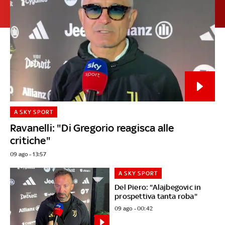
A SKY SPORT
Ravanelli: "Di Gregorio reagisca alle
critiche"
09 ago - 13:57
A SKY SPORT
Del Piero: "Alajbegovic in
prospettiva tanta roba"
09 ago - 00:42