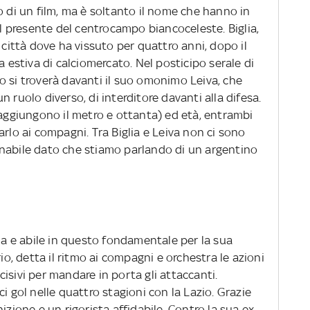
o di un film, ma è soltanto il nome che hanno in
il presente del centrocampo biancoceleste. Biglia,
 città dove ha vissuto per quattro anni, dopo il
a estiva di calciomercato. Nel posticipo serale di
o si troverà davanti il suo omonimo Leiva, che
 ruolo diverso, di interditore davanti alla difesa.
raggiungono il metro e ottanta) ed età, entrambi
arlo ai compagni. Tra Biglia e Leiva non ci sono
nabile dato che stiamo parlando di un argentino
lla e abile in questo fondamentale per la sua
rio, detta il ritmo ai compagni e orchestra le azioni
isivi per mandare in porta gli attaccanti.
i gol nelle quattro stagioni con la Lazio. Grazie
izione e un rigorista affidabile. Contro la sua ex