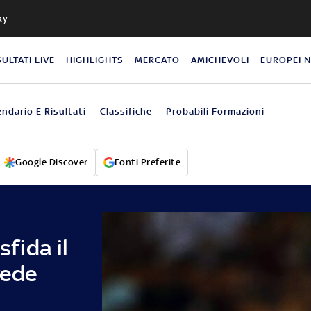
ky
SULTATI LIVE
HIGHLIGHTS
MERCATO
AMICHEVOLI
EUROPEI 
endario E Risultati
Classifiche
Probabili Formazioni
Google Discover
Fonti Preferite
sfida il
rede