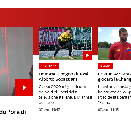
UDINESE
ROMA
Udinese, il sogno di José
Cristante: "Tanta
Alberto Sebastiani
giocare la Cham
Classe 2009 e figlio di uno
Il centrocampista 
dei volti più noti della
ha parlato a Sky S
televisione italiana, a 17 anni il
ritiro della Roma in
portiere...
"Siamo...
07 ago - 15:47
07 ago - 14:35
o l'ora di