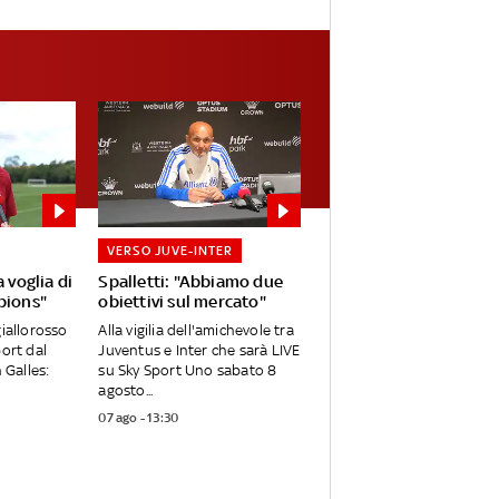
VERSO JUVE-INTER
 voglia di
Spalletti: "Abbiamo due
pions"
obiettivi sul mercato"
giallorosso
Alla vigilia dell'amichevole tra
port dal
Juventus e Inter che sarà LIVE
 Galles:
su Sky Sport Uno sabato 8
agosto...
07 ago - 13:30