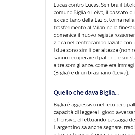
Lucas contro Lucas. Sembra il titol
comune Biglia e Leiva, il passato e 
ex capitano della Lazio, torna nella
trasferimento al Milan nella finestr
domenica il nuovo regista rossoner
gioca nel centrocampo laziale con un
I due sono simili per altezza (non 
sanno recuperare il pallone e smist
altre somiglianze, come era immagi
(Biglia) e di un brasiliano (Leiva).
Quello che dava Biglia..
.
Biglia è aggressivo nel recupero pa
capacità di leggere il gioco avversa
offensive, effettuando passaggi dec
L'argentino sa anche segnare, tredic
alla sua tecnica è pericoloso su pun