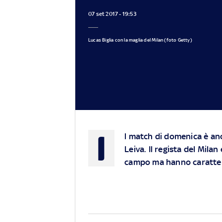
07 set 2017 - 19:53
Lucas Biglia con la maglia del Milan (foto Getty)
I
l match di domenica è anc
Leiva. Il regista del Milan
campo ma hanno caratter