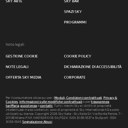
SKY ARTE
SKY BAR
SPAZI SKY
PROGRAMMI
Note legali:
GESTIONE COOKIE
COOKIE POLICY
NOTE LEGALI
DICHIARAZIONE DI ACCESSIBILITÀ
OFFERTA SKY MEDIA
CORPORATE
Per il consumatore clicca qui per i
Moduli, Condizioni contrattuali
,
Privacy &
Cookies
,
informazioni sulle modifiche contrattuali
o per
trasparenza
tariffaria
,
assistenza
e
contatti
. Tutti i marchi Sky e i diritti di proprietà
intellettuale in essi contenuti, sono di proprietà di Sky international AG e sono
utilizzati su licenza. Copyright 2026 Sky Italia - Sky Italia Srl Via Monte Penice, 7 -
20138 Milano P.IVA 04619241005. SkyTG24: ISSN 3035-1537 e SkySport: ISSN
3035-1545.
Segnalazione Abusi