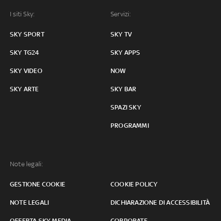
I siti Sky:
Servizi:
SKY SPORT
SKY TV
SKY TG24
SKY APPS
SKY VIDEO
NOW
SKY ARTE
SKY BAR
SPAZI SKY
PROGRAMMI
Note legali:
GESTIONE COOKIE
COOKIE POLICY
NOTE LEGALI
DICHIARAZIONE DI ACCESSIBILITÀ
OFFERTA SKY MEDIA
CORPORATE