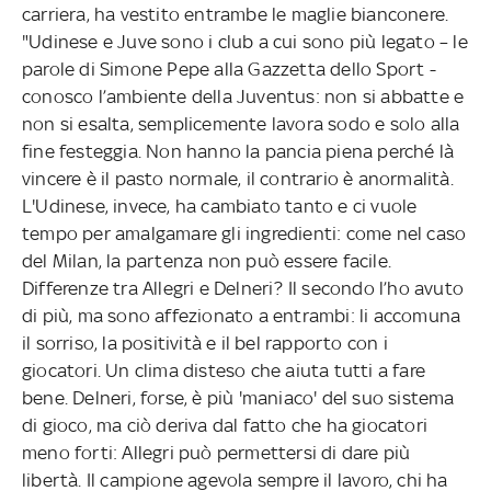
carriera, ha vestito entrambe le maglie bianconere.
"Udinese e Juve sono i club a cui sono più legato – le
parole di Simone Pepe alla Gazzetta dello Sport -
conosco l’ambiente della Juventus: non si abbatte e
non si esalta, semplicemente lavora sodo e solo alla
fine festeggia. Non hanno la pancia piena perché là
vincere è il pasto normale, il contrario è anormalità.
L'Udinese, invece, ha cambiato tanto e ci vuole
tempo per amalgamare gli ingredienti: come nel caso
del Milan, la partenza non può essere facile.
Differenze tra Allegri e Delneri? Il secondo l’ho avuto
di più, ma sono affezionato a entrambi: li accomuna
il sorriso, la positività e il bel rapporto con i
giocatori. Un clima disteso che aiuta tutti a fare
bene. Delneri, forse, è più 'maniaco' del suo sistema
di gioco, ma ciò deriva dal fatto che ha giocatori
meno forti: Allegri può permettersi di dare più
libertà. Il campione agevola sempre il lavoro, chi ha