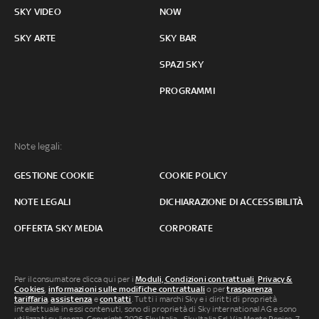
SKY VIDEO
NOW
SKY ARTE
SKY BAR
SPAZI SKY
PROGRAMMI
Note legali:
GESTIONE COOKIE
COOKIE POLICY
NOTE LEGALI
DICHIARAZIONE DI ACCESSIBILITÀ
OFFERTA SKY MEDIA
CORPORATE
Per il consumatore clicca qui per i
Moduli, Condizioni contrattuali
,
Privacy &
Cookies
,
informazioni sulle modifiche contrattuali
o per
trasparenza
tariffaria
,
assistenza
e
contatti
. Tutti i marchi Sky e i diritti di proprietà
intellettuale in essi contenuti, sono di proprietà di Sky international AG e sono