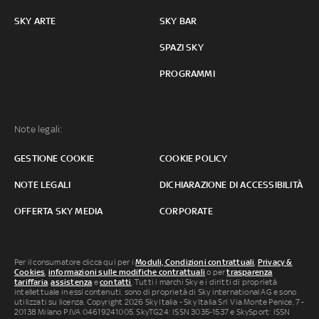
SKY ARTE
SKY BAR
SPAZI SKY
PROGRAMMI
Note legali:
GESTIONE COOKIE
COOKIE POLICY
NOTE LEGALI
DICHIARAZIONE DI ACCESSIBILITÀ
OFFERTA SKY MEDIA
CORPORATE
Per il consumatore clicca qui per i
Moduli, Condizioni contrattuali
,
Privacy &
Cookies
,
informazioni sulle modifiche contrattuali
o per
trasparenza
tariffaria
,
assistenza
e
contatti
. Tutti i marchi Sky e i diritti di proprietà
intellettuale in essi contenuti, sono di proprietà di Sky international AG e sono
utilizzati su licenza. Copyright 2026 Sky Italia - Sky Italia Srl Via Monte Penice, 7 -
20138 Milano P.IVA 04619241005. SkyTG24: ISSN 3035-1537 e SkySport: ISSN