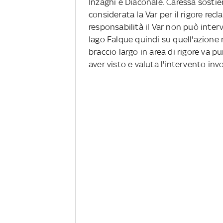
Inzaghi e Diaconale. Caressa sostie
considerata la Var per il rigore recl
responsabilità il Var non può interv
Iago Falque quindi su quell'azione n
braccio largo in area di rigore va p
aver visto e valuta l'intervento invo