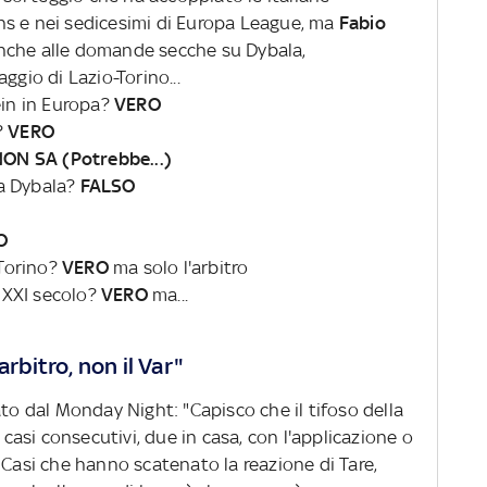
ns e nei sedicesimi di Europa League, ma
Fabio
nche alle domande secche su Dybala,
ggio di Lazio-Torino...
ein in Europa?
VERO
?
VERO
ON SA (Potrebbe...)
a Dybala?
FALSO
O
-Torino?
VERO
ma solo l'arbitro
l XXI secolo?
VERO
ma...
arbitro, non il Var"
ato dal Monday Night: "Capisco che il tifoso della
3 casi consecutivi, due in casa, con l'applicazione o
 Casi che hanno scatenato la reazione di Tare,