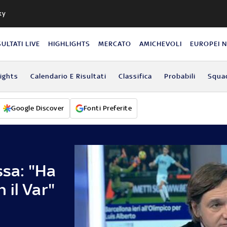
ky
SULTATI LIVE
HIGHLIGHTS
MERCATO
AMICHEVOLI
EUROPEI 
lights
Calendario E Risultati
Classifica
Probabili
Squa
Google Discover
Fonti Preferite
ssa: "Ha
n il Var"