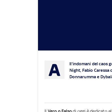
A
ll'indomani del caos 
Night, Fabio Caressa d
Donnarumma e Dybala e
Il
Vero o Falso
di oggi è dedicato al