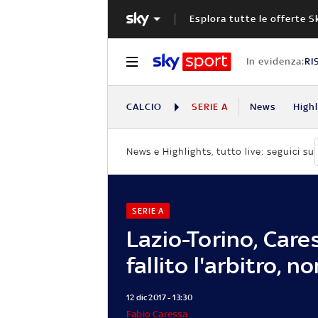
Esplora tutte le offerte S
In evidenza:
RI
CALCIO
SERIE A
News
High
News e Highlights, tutto live: seguici su
SERIE A
Lazio-Torino, Care
fallito l'arbitro, no
12 dic 2017 - 13:30
Fabio Caressa