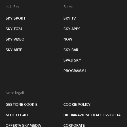
I siti Sky:
Servizi:
SKY SPORT
SKY TV
SKY TG24
SKY APPS
SKY VIDEO
NOW
SKY ARTE
SKY BAR
SPAZI SKY
PROGRAMMI
Note legali:
GESTIONE COOKIE
COOKIE POLICY
NOTE LEGALI
DICHIARAZIONE DI ACCESSIBILITÀ
OFFERTA SKY MEDIA
CORPORATE