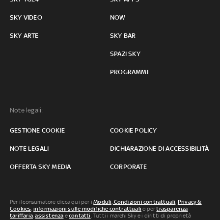
SKY VIDEO
NOW
SKY ARTE
SKY BAR
SPAZI SKY
PROGRAMMI
Note legali:
GESTIONE COOKIE
COOKIE POLICY
NOTE LEGALI
DICHIARAZIONE DI ACCESSIBILITÀ
OFFERTA SKY MEDIA
CORPORATE
Per il consumatore clicca qui per i
Moduli, Condizioni contrattuali
,
Privacy &
Cookies
,
informazioni sulle modifiche contrattuali
o per
trasparenza
tariffaria
,
assistenza
e
contatti
. Tutti i marchi Sky e i diritti di proprietà