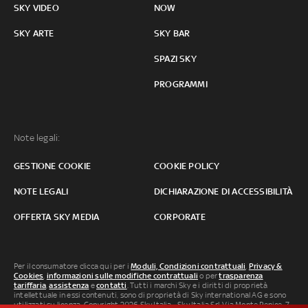
SKY VIDEO
NOW
SKY ARTE
SKY BAR
SPAZI SKY
PROGRAMMI
Note legali:
GESTIONE COOKIE
COOKIE POLICY
NOTE LEGALI
DICHIARAZIONE DI ACCESSIBILITÀ
OFFERTA SKY MEDIA
CORPORATE
Per il consumatore clicca qui per i
Moduli, Condizioni contrattuali
,
Privacy &
Cookies
,
informazioni sulle modifiche contrattuali
o per
trasparenza
tariffaria
,
assistenza
e
contatti
. Tutti i marchi Sky e i diritti di proprietà
intellettuale in essi contenuti, sono di proprietà di Sky international AG e sono
utilizzati su licenza. Copyright 2026 Sky Italia - Sky Italia Srl Via Monte Penice, 7 -