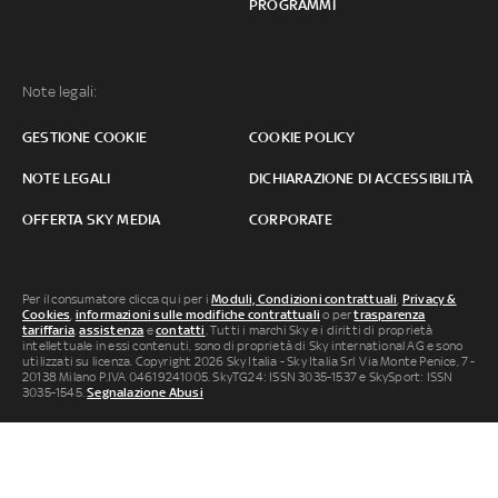
PROGRAMMI
Note legali:
GESTIONE COOKIE
COOKIE POLICY
NOTE LEGALI
DICHIARAZIONE DI ACCESSIBILITÀ
OFFERTA SKY MEDIA
CORPORATE
Per il consumatore clicca qui per i
Moduli, Condizioni contrattuali
,
Privacy &
Cookies
,
informazioni sulle modifiche contrattuali
o per
trasparenza
tariffaria
,
assistenza
e
contatti
. Tutti i marchi Sky e i diritti di proprietà
intellettuale in essi contenuti, sono di proprietà di Sky international AG e sono
utilizzati su licenza. Copyright 2026 Sky Italia - Sky Italia Srl Via Monte Penice, 7 -
20138 Milano P.IVA 04619241005. SkyTG24: ISSN 3035-1537 e SkySport: ISSN
3035-1545.
Segnalazione Abusi