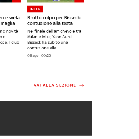
INTER
ecce svela
Brutto colpo per Bisseck:
 maglia
contusione alla testa
ano novità
Nel finale dell'amichevole tra
o di
Milan e Inter, Yann Aurel
ce, il club
Bisseck ha subito una
contusione alla...
06 ago - 00:20
VAI ALLA SEZIONE