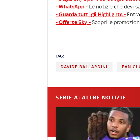
- WhatsApp -
Le notizie che devi sa
- Guarda tutti gli Highlights -
Entra
- Offerte Sky -
Scopri le promozioni
TAG:
DAVIDE BALLARDINI
FAN CL
SERIE A: ALTRE NOTIZIE