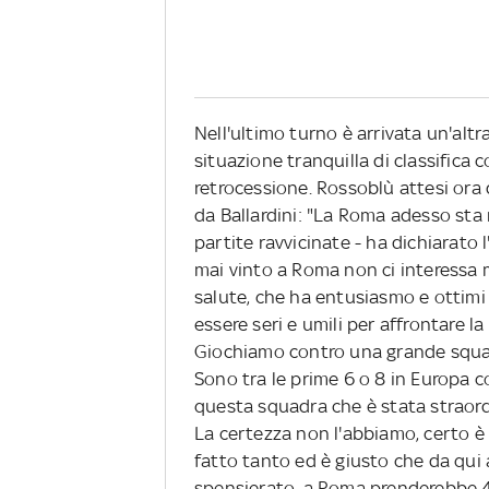
Nell'ultimo turno è arrivata un'altr
situazione tranquilla di classifica 
retrocessione. Rossoblù attesi ora d
da Ballardini: "La Roma adesso sta
partite ravvicinate - ha dichiarato l
mai vinto a Roma non ci interessa 
salute, che ha entusiasmo e ottimi 
essere seri e umili per affrontare 
Giochiamo contro una grande squadr
Sono tra le prime 6 o 8 in Europa c
questa squadra che è stata straordi
La certezza non l'abbiamo, certo è 
fatto tanto ed è giusto che da qui a
spensierato, a Roma prenderebbe 4