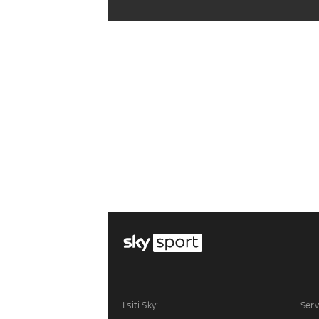
I siti Sky:
Serv