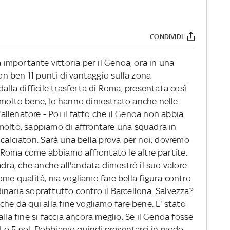
CONDIVIDI
a importante vittoria per il Genoa, ora in una
con ben 11 punti di vantaggio sulla zona
alla difficile trasferta di Roma, presentata così
 molto bene, lo hanno dimostrato anche nelle
'allenatore - Poi il fatto che il Genoa non abbia
molto, sappiamo di affrontare una squadra in
calciatori. Sarà una bella prova per noi, dovremo
la Roma come abbiamo affrontato le altre partite.
a, che anche all'andata dimostrò il suo valore.
ome qualità, ma vogliamo fare bella figura contro
naria soprattutto contro il Barcellona. Salvezza?
che da qui alla fine vogliamo fare bene. E' stato
lla fine si faccia ancora meglio. Se il Genoa fosse
 o 5 gol. Dobbiamo quindi presentarci in modo