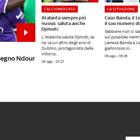
CALCIOMERCATO
LA SITUAZIONE
Atalanta sempre più
Caso Banda, il L
nuova: saluta anche
il suo numero di
Djimsiti
Sebbene non ci si
L'Atalanta saluta Djimsiti, se
sul possibile rientr
ne va un altro degli eroi di
Lameck Banda a Lec
Dublino, protagonista della
giallorosso lo...
vittoria...
06 ago - 18:28
a segno Ndour
06 ago - 21:27