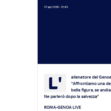
17 apr 2018 - 12:45
L'
allenatore del Genoa 
"Affrontiamo una del
bella figura, se andi
Ne parlerò dopo la salvezza"
ROMA-GENOA LIVE