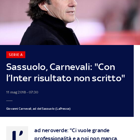
SERIE A
Sassuolo, Carnevali: "Con
l’Inter risultato non scritto"
11 mag 2018 - 07:30
Giovanni Carnevali, ad del Sassuolo (LaPresse)
L’
ad neroverde: "Ci vuole grande
professionalità e a noi non manca.