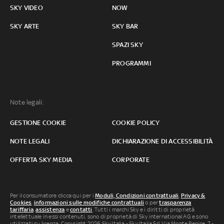
SKY VIDEO
NOW
SKY ARTE
SKY BAR
SPAZI SKY
PROGRAMMI
Note legali:
GESTIONE COOKIE
COOKIE POLICY
NOTE LEGALI
DICHIARAZIONE DI ACCESSIBILITÀ
OFFERTA SKY MEDIA
CORPORATE
Per il consumatore clicca qui per i
Moduli, Condizioni contrattuali
,
Privacy &
Cookies
,
informazioni sulle modifiche contrattuali
o per
trasparenza
tariffaria
,
assistenza
e
contatti
. Tutti i marchi Sky e i diritti di proprietà
intellettuale in essi contenuti, sono di proprietà di Sky international AG e sono
utilizzati su licenza. Copyright 2026 Sky Italia - Sky Italia Srl Via Monte Penice, 7 -