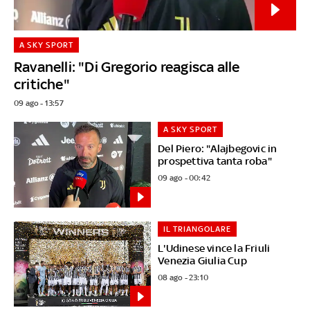
A SKY SPORT
Ravanelli: "Di Gregorio reagisca alle
critiche"
09 ago - 13:57
A SKY SPORT
Del Piero: "Alajbegovic in
prospettiva tanta roba"
09 ago - 00:42
IL TRIANGOLARE
L'Udinese vince la Friuli
Venezia Giulia Cup
08 ago - 23:10