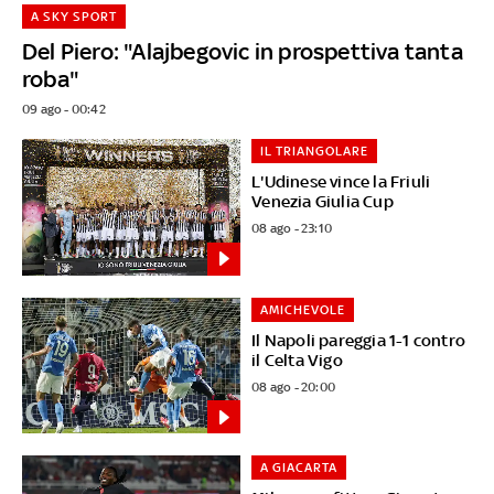
A SKY SPORT
Del Piero: "Alajbegovic in prospettiva tanta
roba"
09 ago - 00:42
IL TRIANGOLARE
L'Udinese vince la Friuli
Venezia Giulia Cup
08 ago - 23:10
AMICHEVOLE
Il Napoli pareggia 1-1 contro
il Celta Vigo
08 ago - 20:00
A GIACARTA