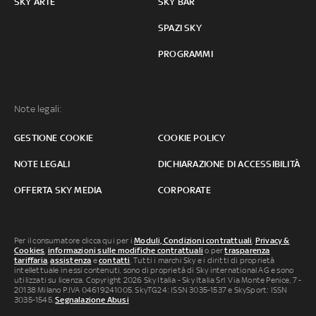
SKY ARTE
SKY BAR
SPAZI SKY
PROGRAMMI
Note legali:
GESTIONE COOKIE
COOKIE POLICY
NOTE LEGALI
DICHIARAZIONE DI ACCESSIBILITÀ
OFFERTA SKY MEDIA
CORPORATE
Per il consumatore clicca qui per i
Moduli, Condizioni contrattuali
,
Privacy &
Cookies
,
informazioni sulle modifiche contrattuali
o per
trasparenza
tariffaria
,
assistenza
e
contatti
. Tutti i marchi Sky e i diritti di proprietà
intellettuale in essi contenuti, sono di proprietà di Sky international AG e sono
utilizzati su licenza. Copyright 2026 Sky Italia - Sky Italia Srl Via Monte Penice, 7 -
20138 Milano P.IVA 04619241005. SkyTG24: ISSN 3035-1537 e SkySport: ISSN
3035-1545.
Segnalazione Abusi