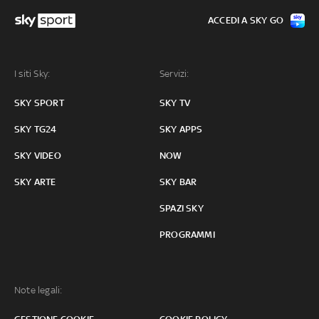
ACCEDI A SKY GO
I siti Sky:
Servizi:
SKY SPORT
SKY TV
SKY TG24
SKY APPS
SKY VIDEO
NOW
SKY ARTE
SKY BAR
SPAZI SKY
PROGRAMMI
Note legali: