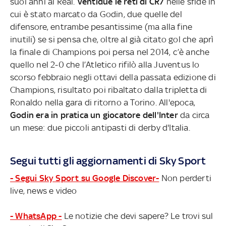
suoi anni al Real.
Ventidue le reti di CR7
nelle sfide in
cui è stato marcato da Godin, due quelle del
difensore, entrambe pesantissime (ma alla fine
inutili) se si pensa che, oltre al già citato gol che aprì
la finale di Champions poi persa nel 2014, c’è anche
quello nel 2-0 che l’Atletico rifilò alla Juventus lo
scorso febbraio negli ottavi della passata edizione di
Champions, risultato poi ribaltato dalla tripletta di
Ronaldo nella gara di ritorno a Torino. All'epoca,
Godin era in pratica un giocatore dell'Inter
da circa
un mese: due piccoli antipasti di derby d'Italia.
Segui tutti gli aggiornamenti di Sky Sport
- Segui Sky Sport su Google Discover-
Non perderti
live, news e video
- WhatsApp -
Le notizie che devi sapere? Le trovi sul