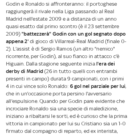
Godin e Ronaldo si affronteranno: il portoghese
raggiungerà il rivale nella Liga passando al Real
Madrid nell'estate 2009 e a distanza di un anno
quasi esatto dal primo scontro (è il 23 settembre
2009)
"battezzerà" Godin con un gol segnato dopo
appena 2'
di gioco di Villarreal-Real Madrid (finale 0-
2). L'assist è di Sergio Ramos (un altro "nemico"
ricorrente, per Godin), al suo fianco in attacco c'è
Higuain. Dalla stagione seguente inizia
l'era dei
derby di Madrid
(26 in tutto quelli con entrambi
presenti in campo) durata 9 campionati, con i primi
4 in cui vince solo Ronaldo:
6 gol nel parziale per lui
,
che in un'occasione porta persino l'avversario
all'espulsione. Quando per Godin pare evidente che
incrociare Ronaldo sia una specie di maledizione,
iniziano a ribaltarsi le sorti, ed è curioso che la prima
vittoria in campionato per lui su Cristiano sia un 1-0
firmato dal compagno di reparto, ed ex interista,