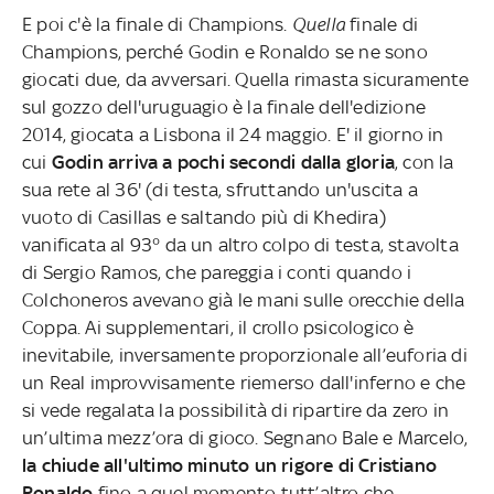
E poi c'è la finale di Champions.
Quella
finale di
Champions, perché Godin e Ronaldo se ne sono
giocati due, da avversari. Quella rimasta sicuramente
sul gozzo dell'uruguagio è la finale dell'edizione
2014, giocata a Lisbona il 24 maggio. E' il giorno in
cui
Godin arriva a pochi secondi dalla gloria
, con la
sua rete al 36' (di testa, sfruttando un'uscita a
vuoto di Casillas e saltando più di Khedira)
vanificata al 93° da un altro colpo di testa, stavolta
di Sergio Ramos, che pareggia i conti quando i
Colchoneros avevano già le mani sulle orecchie della
Coppa. Ai supplementari, il crollo psicologico è
inevitabile, inversamente proporzionale all’euforia di
un Real improvvisamente riemerso dall'inferno e che
si vede regalata la possibilità di ripartire da zero in
un’ultima mezz’ora di gioco. Segnano Bale e Marcelo,
la chiude all'ultimo minuto un rigore di Cristiano
Ronaldo
fino a quel momento tutt’altro che