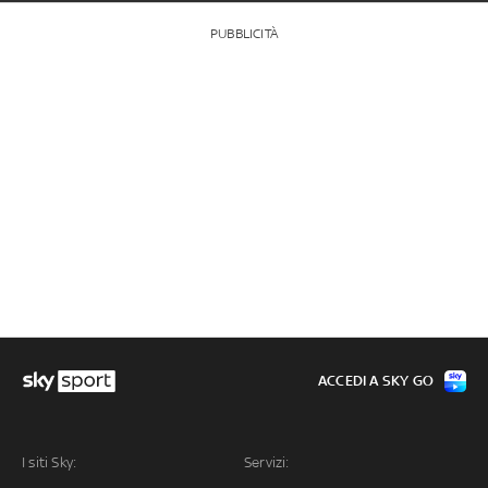
PUBBLICITÀ
ACCEDI A SKY GO
I siti Sky:
Servizi: