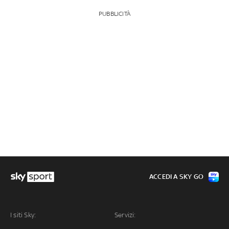
PUBBLICITÀ
ACCEDI A SKY GO
I siti Sky:
Servizi: