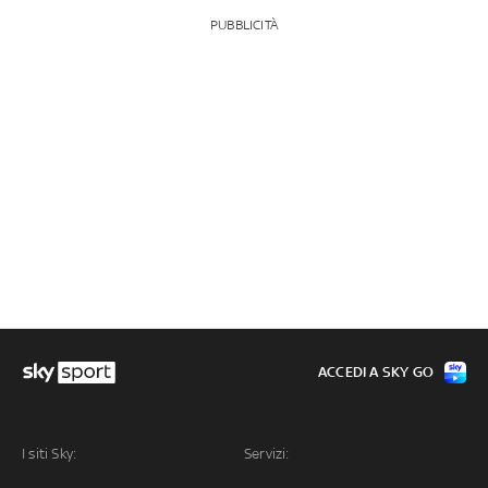
PUBBLICITÀ
ACCEDI A SKY GO
I siti Sky:
Servizi: