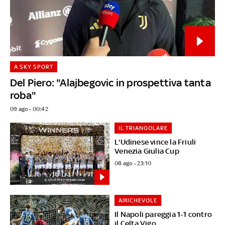
A SKY SPORT
Del Piero: "Alajbegovic in prospettiva tanta
roba"
09 ago - 00:42
IL TRIANGOLARE
L'Udinese vince la Friuli
Venezia Giulia Cup
08 ago - 23:10
AMICHEVOLE
Il Napoli pareggia 1-1 contro
il Celta Vigo