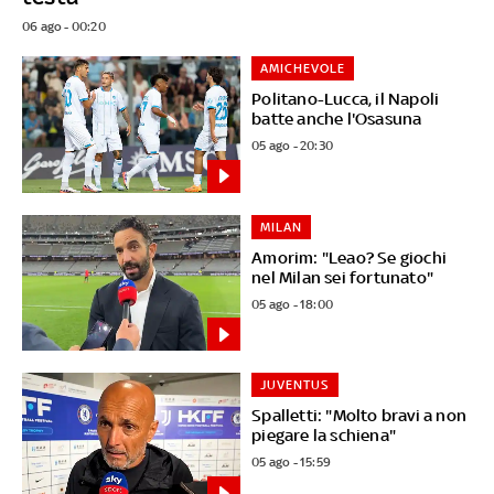
06 ago - 00:20
AMICHEVOLE
Politano-Lucca, il Napoli
batte anche l'Osasuna
05 ago - 20:30
MILAN
Amorim: "Leao? Se giochi
nel Milan sei fortunato"
05 ago - 18:00
JUVENTUS
Spalletti: "Molto bravi a non
piegare la schiena"
05 ago - 15:59