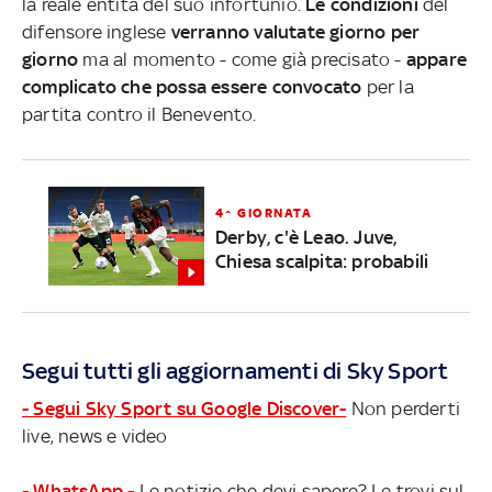
la reale entità del suo infortunio.
Le condizioni
del
difensore inglese
verranno valutate giorno per
giorno
ma al momento - come già precisato -
appare
complicato che possa essere convocato
per la
partita contro il Benevento.
4^ GIORNATA
Derby, c'è Leao. Juve,
Chiesa scalpita: probabili
Segui tutti gli aggiornamenti di Sky Sport
- Segui Sky Sport su Google Discover-
Non perderti
live, news e video
- WhatsApp -
Le notizie che devi sapere? Le trovi sul