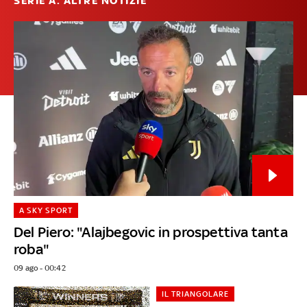
SERIE A: ALTRE NOTIZIE
A SKY SPORT
Del Piero: "Alajbegovic in prospettiva tanta
roba"
09 ago - 00:42
IL TRIANGOLARE