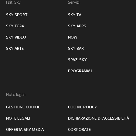
I siti Sky:
Servizi:
SKY SPORT
SKY TV
SKY TG24
SKY APPS
SKY VIDEO
NOW
SKY ARTE
SKY BAR
SPAZI SKY
PROGRAMMI
Note legali:
GESTIONE COOKIE
COOKIE POLICY
NOTE LEGALI
DICHIARAZIONE DI ACCESSIBILITÀ
OFFERTA SKY MEDIA
CORPORATE