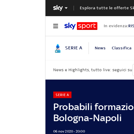
Esplora tutte le offerte S
In evidenza:
RI
SERIE A
News
Classifica
News e Highlights, tutto live: seguici su
SERIE A
Probabili formazio
Bologna-Napoli
06 nov 2020 - 20:00