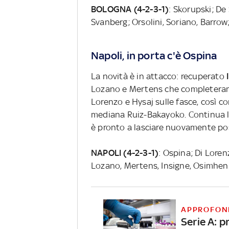
BOLOGNA (4-2-3-1)
: Skorupski; De
Svanberg; Orsolini, Soriano, Barrow;
Napoli, in porta c'è Ospina
La novità è in attacco: recuperato
Lozano e Mertens che completerann
Lorenzo e Hysaj sulle fasce, così c
mediana Ruiz-Bakayoko. Continua l
è pronto a lasciare nuovamente p
NAPOLI (4-2-3-1)
: Ospina; Di Loren
Lozano, Mertens, Insigne, Osimhen
APPROFON
Serie A: p