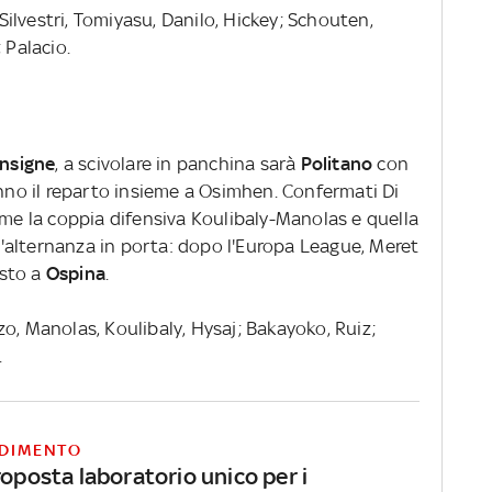
 Silvestri, Tomiyasu, Danilo, Hickey; Schouten,
 Palacio.
Insigne
, a scivolare in panchina sarà
Politano
con
o il reparto insieme a Osimhen. Confermati Di
ome la coppia difensiva Koulibaly-Manolas e quella
'alternanza in porta: dopo l'Europa League, Meret
osto a
Ospina
.
zo, Manolas, Koulibaly, Hysaj; Bakayoko, Ruiz;
.
DIMENTO
roposta laboratorio unico per i