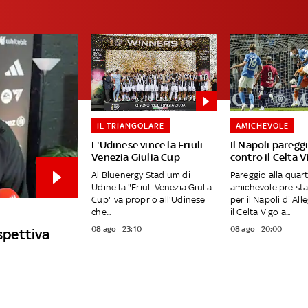
IL TRIANGOLARE
AMICHEVOLE
L'Udinese vince la Friuli
Il Napoli pareggi
Venezia Giulia Cup
contro il Celta V
Al Bluenergy Stadium di
Pareggio alla quar
Udine la "Friuli Venezia Giulia
amichevole pre st
Cup" va proprio all'Udinese
per il Napoli di All
che...
il Celta Vigo a...
08 ago - 23:10
08 ago - 20:00
ospettiva