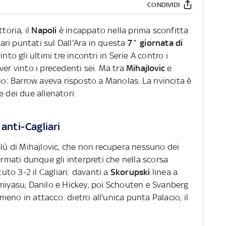
CONDIVIDI
toria, il
Napoli
è incappato nella prima sconfitta
ri puntati sul Dall'Ara in questa
7^ giornata di
nto gli ultimi tre incontri in Serie A contro i
ver vinto i precedenti sei. Ma tra
Mihajlovic
e
lio: Barrow aveva risposto a Manolas. La rivincita è
e dei due allenatori.
 anti-Cagliari
blù di Mihajlovic, che non recupera nessuno dei
ermati dunque gli interpreti che nella scorsa
to 3-2 il Cagliari: davanti a
Skorupski
linea a
omiyasu, Danilo e Hickey, poi Schouten e Svanberg
eno in attacco: dietro all'unica punta Palacio, il