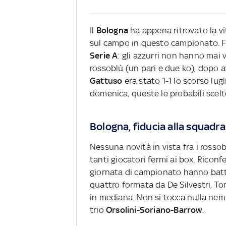
Il
Bologna
ha appena ritrovato la vit
sul campo in questo campionato. Fa
Serie A
: gli azzurri non hanno mai vi
rossoblù (un pari e due ko), dopo a
Gattuso
era stato 1-1 lo scorso lug
domenica, queste le probabili scelt
Bologna, fiducia alla squadra
Nessuna novità in vista fra i rosso
tanti giocatori fermi ai box. Riconf
giornata di campionato hanno battu
quattro formata da De Silvestri, T
in mediana. Non si tocca nulla nemm
trio
Orsolini-Soriano-Barrow
.