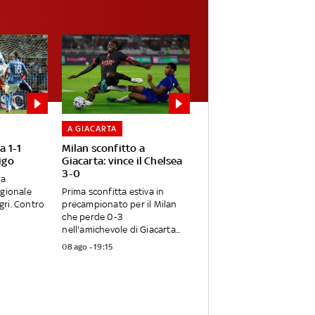
A GIACARTA
a 1-1
Milan sconfitto a
igo
Giacarta: vince il Chelsea
3-0
ta
agionale
Prima sconfitta estiva in
egri. Contro
precampionato per il Milan
che perde 0-3
nell'amichevole di Giacarta...
08 ago - 19:15