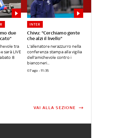
ER
INTER
iamo due
Chivu: "Cerchiamo gente
rcato"
che alzi il livello"
ichevole tra
L'allenatore nerazzurro nella
he sarà LIVE
conferenza stampa alla vigilia
sabato 8
dell'amichevole contro i
bianconeri...
07 ago - 11:35
VAI ALLA SEZIONE