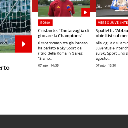
ROMA
VERSO JUVE-INT
Cristante: "Tanta voglia di
Spalletti: "Abb
giocare la Champions"
obiettivi sul me
Il centrocampista giallorosso
Alla vigilia dell'am
ha parlato a Sky Sport dal
Juventus e Inter c
ritiro della Roma in Galles:
su Sky Sport Uno 
"Siamo...
agosto...
07 ago - 14:35
07 ago - 13:30
erto