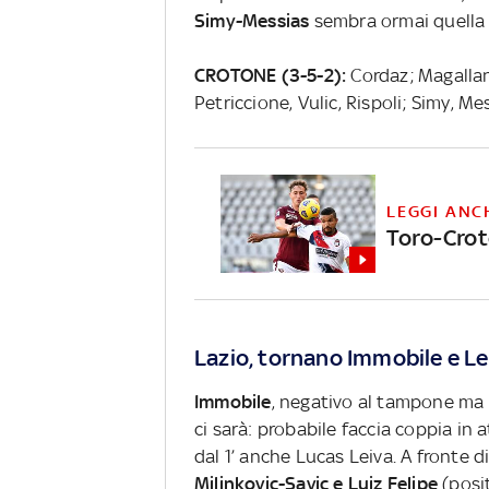
Simy-Messias
sembra ormai quella 
CROTONE (3-5-2):
Cordaz; Magallan,
Petriccione, Vulic, Rispoli; Simy, Me
LEGGI ANC
Toro-Croto
Lazio, tornano Immobile e Le
Immobile
, negativo al tampone ma 
ci sarà: probabile faccia coppia in
dal 1’ anche Lucas Leiva. A fronte 
Milinkovic-Savic e Luiz Felipe
(posit