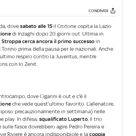
CONDIVIDI
cida, dove
sabato alle 15
il Crotone ospita la Lazio
zione
di Inzaghi dopo 20 giorni out. Ultima in
 Stroppa cerca ancora il primo successo
in
 Torino prima della pausa per le nazionali. Anche
ll'ultimo respiro contro la Juventus, mentre
ns con lo Zenit.
ntrocampo, dove Cigarini è out e c'è il
ccione
che vede quest’ultimo favorito. L’allenatore,
a riposo precauzionalmente in settimana) nelle
e play. In difesa,
squalificato Luperto
, il trio
 sulle fasce dovrebbero agire Pedro Pereira e
ove Riviere è ancora indisponibiole e la
coppia