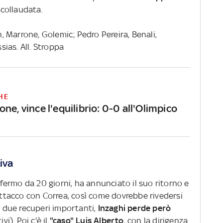
collaudata.
 Marrone, Golemic; Pedro Pereira, Benali,
ssias. All. Stroppa
HE
ne, vince l'equilibrio: 0-0 all'Olimpico
iva
fermo da 20 giorni, ha annunciato il suo ritorno e
 attacco con Correa, così come dovrebbe rivedersi
di due recuperi importanti,
Inzaghi perde però
ivi). Poi c'è il
"caso" Luis Alberto
, con la dirigenza