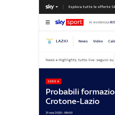
Esplora tutte le offerte S
In evidenza:
RI
LAZIO
News
Video
Cal
News e Highlights, tutto live: seguici su
SERIE A
Probabili formazio
Crotone-Lazio
21 nov 2020 - 09:00