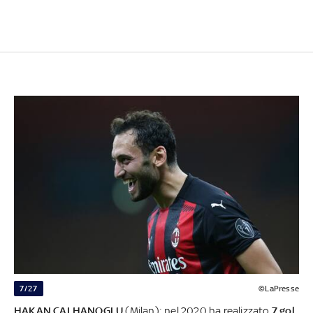
7/27
©LaPresse
HAKAN CALHANOGLU
(Milan): nel 2020 ha realizzato
7 gol