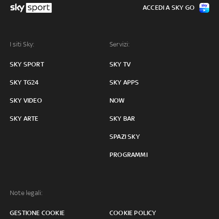
ACCEDI A SKY GO
I siti Sky:
Servizi:
SKY SPORT
SKY TV
SKY TG24
SKY APPS
SKY VIDEO
NOW
SKY ARTE
SKY BAR
SPAZI SKY
PROGRAMMI
Note legali:
GESTIONE COOKIE
COOKIE POLICY