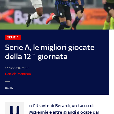
SERIE A
Serie A, le migliori giocate
della 12^ giornata
17 dic 2020 - 11:06
Daniele Manusia
©Getty
U
n filtrante di Berardi, un tacco di
Mckennie e altre grandi giocate dal