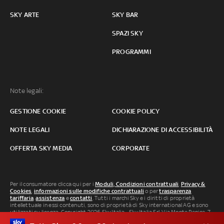
SKY ARTE
SKY BAR
SPAZI SKY
PROGRAMMI
Note legali:
GESTIONE COOKIE
COOKIE POLICY
NOTE LEGALI
DICHIARAZIONE DI ACCESSIBILITÀ
OFFERTA SKY MEDIA
CORPORATE
Per il consumatore clicca qui per i
Moduli, Condizioni contrattuali
,
Privacy &
Cookies
,
informazioni sulle modifiche contrattuali
o per
trasparenza
tariffaria
,
assistenza
e
contatti
. Tutti i marchi Sky e i diritti di proprietà
intellettuale in essi contenuti, sono di proprietà di Sky international AG e sono
utilizzati su licenza. Copyright 2026 Sky Italia - Sky Italia Srl Via Monte Penice, 7 -
20138 Milano P.IVA 04619241005. SkyTG24: ISSN 3035-1537 e SkySport: ISSN