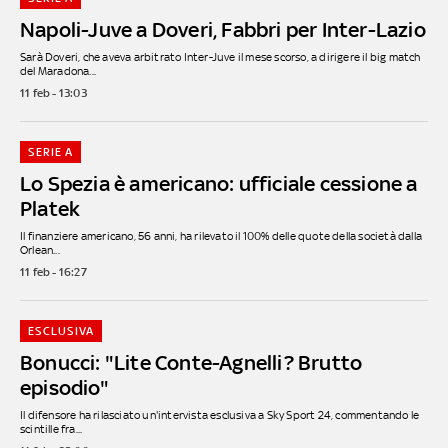
Napoli-Juve a Doveri, Fabbri per Inter-Lazio
Sarà Doveri, che aveva arbitrato Inter-Juve il mese scorso, a dirigere il big match
del Maradona...
11 feb - 13:03
SERIE A
Lo Spezia è americano: ufficiale cessione a
Platek
Il finanziere americano, 56 anni, ha rilevato il 100% delle quote della società dalla
Orlean...
11 feb - 16:27
ESCLUSIVA
Bonucci: "Lite Conte-Agnelli? Brutto
episodio"
Il difensore ha rilasciato un'intervista esclusiva a Sky Sport 24, commentando le
scintille fra...