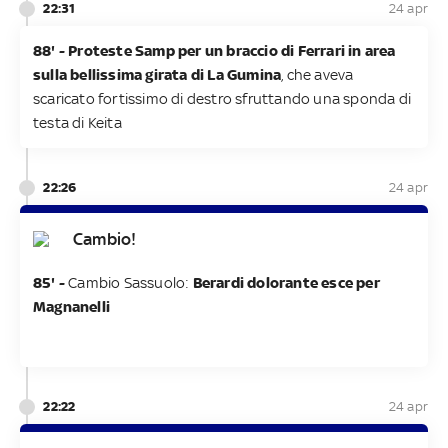
22:31
24 apr
88' - Proteste Samp per un braccio di Ferrari in area
sulla bellissima girata di La Gumina
, che aveva
scaricato fortissimo di destro sfruttando una sponda di
testa di Keita
22:26
24 apr
Cambio!
85' -
Cambio Sassuolo:
Berardi dolorante esce per
Magnanelli
22:22
24 apr