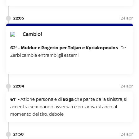
22:05
24 apr
Cambio!
62' -
Muldur e Rogerio per Toljan e Kyriakopoulos
: De
Zerbi cambia entrambi gli esterni
22:04
24 apr
61' -
Azione personale di
Boga
che parte dalla sinistra, si
accentra seminando avversari e poi arriva stanco al
momento del tiro, debole
21:58
24 apr