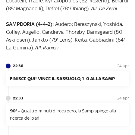
Locatelli, Traoré, Kyriakopoulos (62' Rogerio); Berardi
(85' Magnanelli), Defrel (78' Obiang).
All. De Zerbi
SAMPDORIA (4-4-2):
Audero; Bereszynski, Yoshida,
Colley, Augello; Candreva, Thorsby, Damsgaard (80'
Askildsen), Jankto (79' Leris); Keita, Gabbiadini
(64'
La Gumina)
. All. Ranieri
22:36
24 apr
FINISCE QUI! VINCE IL SASSUOLO, 1-0 ALLA SAMP
22:33
24 apr
90' -
Quattro minuti di recupero, la Samp spinge alla
ricerca del pari