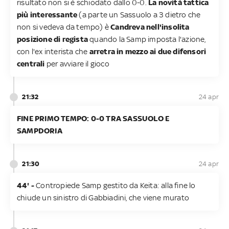
risultato non si è schiodato dallo 0-0.
La novità tattica
più interessante
(a parte un Sassuolo a 3 dietro che
non si vedeva da tempo) è
Candreva nell'insolita
posizione di regista
quando la Samp imposta l'azione,
con l'ex interista che
arretra in mezzo ai due difensori
centrali
per avviare il gioco
21:32
24 apr
FINE PRIMO TEMPO: 0-0 TRA SASSUOLO E
SAMPDORIA
21:30
24 apr
44' -
Contropiede Samp gestito da Keita: alla fine lo
chiude un sinistro di Gabbiadini, che viene murato