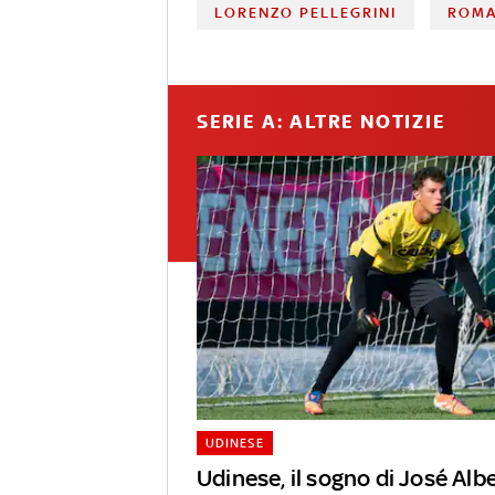
LORENZO PELLEGRINI
ROM
SERIE A: ALTRE NOTIZIE
UDINESE
Udinese, il sogno di José Alb