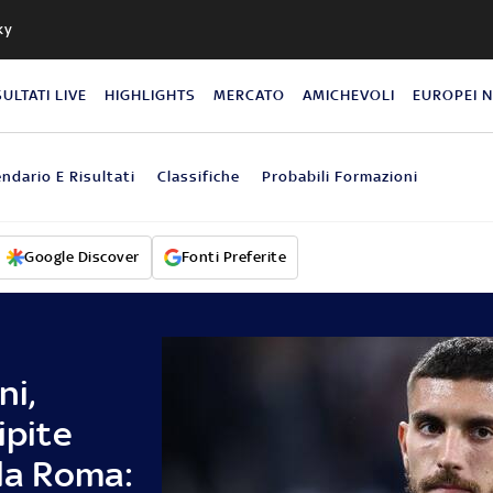
ky
SULTATI LIVE
HIGHLIGHTS
MERCATO
AMICHEVOLI
EUROPEI 
endario E Risultati
Classifiche
Probabili Formazioni
Google Discover
Fonti Preferite
ni,
ipite
lla Roma: