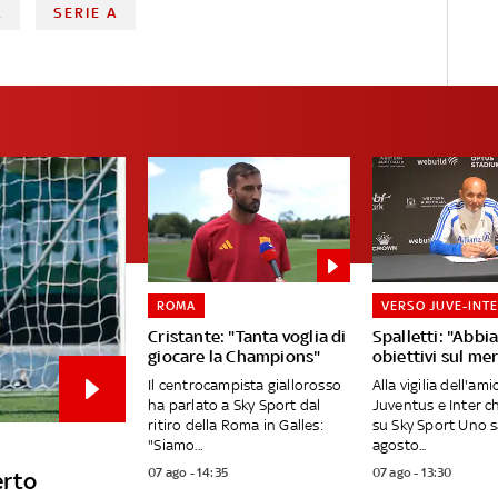
A
SERIE A
ROMA
VERSO JUVE-INT
Cristante: "Tanta voglia di
Spalletti: "Abb
giocare la Champions"
obiettivi sul me
Il centrocampista giallorosso
Alla vigilia dell'am
ha parlato a Sky Sport dal
Juventus e Inter c
ritiro della Roma in Galles:
su Sky Sport Uno 
"Siamo...
agosto...
07 ago - 14:35
07 ago - 13:30
erto