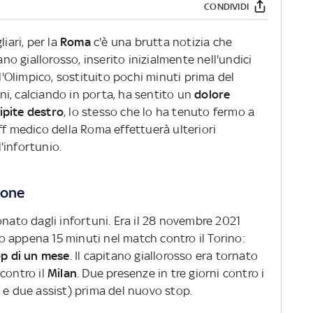
CONDIVIDI
iari, per la
Roma
c'è una brutta notizia che
itano giallorosso, inserito inizialmente nell'undici
ll'Olimpico, sostituito pochi minuti prima del
rini, calciando in porta, ha sentito un
dolore
cipite destro
, lo stesso che lo ha tenuto fermo a
ff medico della Roma effettuerà ulteriori
l'infortunio.
ione
onato dagli infortuni. Era il 28 novembre 2021
 appena 15 minuti nel match contro il Torino:
op di un mese
. Il capitano giallorosso era tornato
contro il
Milan
. Due presenze in tre giorni contro i
 e due assist) prima del nuovo stop.