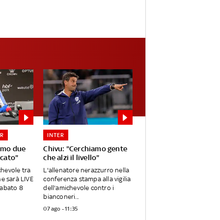
ER
INTER
iamo due
Chivu: "Cerchiamo gente
rcato"
che alzi il livello"
ichevole tra
L'allenatore nerazzurro nella
he sarà LIVE
conferenza stampa alla vigilia
sabato 8
dell'amichevole contro i
bianconeri...
07 ago - 11:35