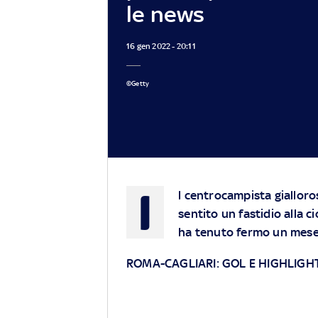
le news
16 gen 2022 - 20:11
©Getty
I
l centrocampista gialloros
sentito un fastidio alla c
ha tenuto fermo un mese
ROMA-CAGLIARI: GOL E HIGHLIGH