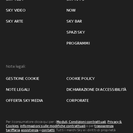
SKY VIDEO
NOW
SKY ARTE
SKY BAR
SPAZI SKY
PROGRAMMI
Note legali:
GESTIONE COOKIE
COOKIE POLICY
NOTE LEGALI
DICHIARAZIONE DI ACCESSIBILITÀ
OFFERTA SKY MEDIA
CORPORATE
Per il consumatore clicca qui per i
Moduli, Condizioni contrattuali
,
Privacy &
Cookies
,
informazioni sulle modifiche contrattuali
o per
trasparenza
tariffaria
,
assistenza
e
contatti
. Tutti i marchi Sky e i diritti di proprietà