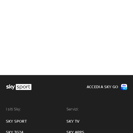
ACCEDI A SKY GO
I siti Sky:
Servizi:
SKY SPORT
SKY TV
SKY TG24
SKY APPS