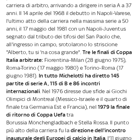
carriera di arbitro, arrivando a dirigere in seria A a 37
anni. Il 14 aprile del 1968 il debutto in Napoli-Varese,
l'ultimo atto della carriera nella massima serie a 50
anni, il 17 maggio del 1981 con un Napoli-Juventus
segnato dal tributo dei tifosi del San Paolo che,
all'ingresso in campo, srotolarono lo striscione
"Alberto, tu si 'na cosa grande".
Tre le finali di Coppa
Italia arbitrate:
Fiorentina-Milan (28 giugno 1975),
Roma-Torino (17 maggio 1980) e Torino-Roma (17
giugno 1981).
In tutto Michelotti ha diretto 145
partite di serie A, 115 di B e 86 incontri
internazionali
. Nel 1976 diresse due sfide ai Giochi
Olimpici di Montreal (Messico-Israele e il quarto di
finale tra Germania Est e Francia), nel
1979 la finale
di ritorno di Coppa Uefa
tra
Borussia Mönchengladbach e Stella Rossa. Il punto
più alto della carriera fu la
direzione dell'incontro
inaugurale degli Europei di calcio in Italia
, l'11 giugno