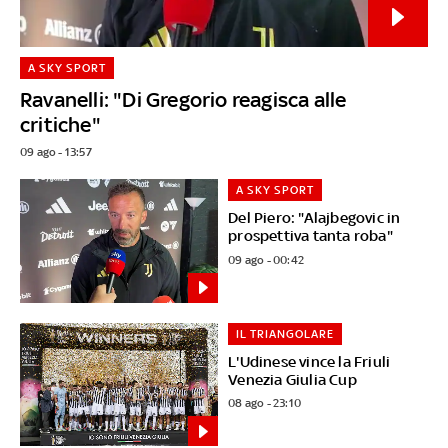
A SKY SPORT
Ravanelli: "Di Gregorio reagisca alle
critiche"
09 ago - 13:57
A SKY SPORT
Del Piero: "Alajbegovic in
prospettiva tanta roba"
09 ago - 00:42
IL TRIANGOLARE
L'Udinese vince la Friuli
Venezia Giulia Cup
08 ago - 23:10