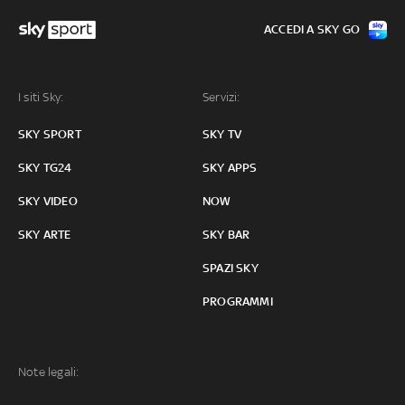
ACCEDI A SKY GO
I siti Sky:
Servizi:
SKY SPORT
SKY TV
SKY TG24
SKY APPS
SKY VIDEO
NOW
SKY ARTE
SKY BAR
SPAZI SKY
PROGRAMMI
Note legali: