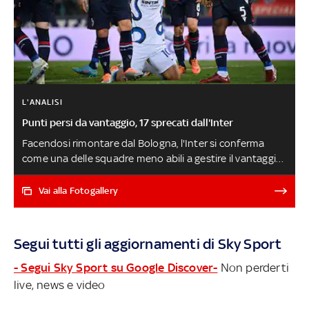
L'ANALISI
Punti persi da vantaggio, 17 sprecati dall'Inter
Facendosi rimontare dal Bologna, l'Inter si conferma
come una delle squadre meno abili a gestire il vantaggio:
altri tre punti persi e il totale di quelli sfumati dopo aver
indirizzato bene la partita sale a 17. Ecco la classifca delle
Vai alla Fotogallery
squadre che ne hanno persi di più in questo campionato
dopo essere andate in vantaggio (a parità di punti
contano quelli persi in casa) UDINESE-INTER LIVE
Segui tutti gli aggiornamenti di Sky Sport
- Segui Sky Sport su Google Discover-
Non perderti
live, news e video