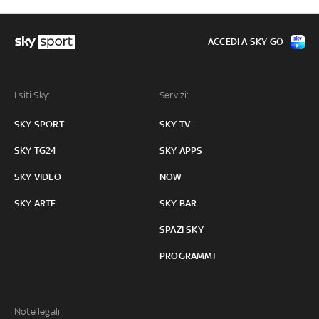
ACCEDI A SKY GO
I siti Sky:
Servizi:
SKY SPORT
SKY TV
SKY TG24
SKY APPS
SKY VIDEO
NOW
SKY ARTE
SKY BAR
SPAZI SKY
PROGRAMMI
Note legali: