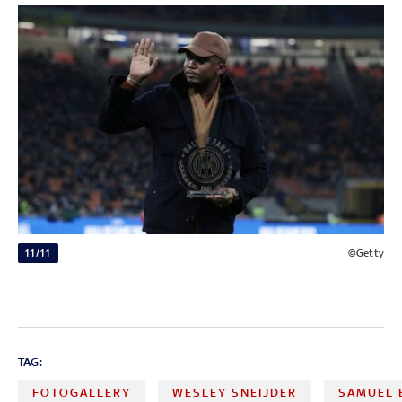
11/11
©Getty
TAG:
FOTOGALLERY
WESLEY SNEIJDER
SAMUEL 