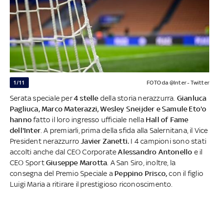
1/11
FOTO da @Inter - Twitter
Serata speciale per
4 stelle
della storia nerazzurra.
Gianluca
Pagliuca, Marco Materazzi, Wesley Sneijder e Samule Eto'o
hanno
fatto il loro ingresso ufficiale nella
Hall of Fame
dell'Inter
. A premiarli, prima della sfida alla Salernitana, il Vice
President nerazzurro
Javier Zanetti.
I 4 campioni sono stati
accolti anche dal CEO Corporate
Alessandro Antonello
e il
CEO Sport
Giuseppe Marotta
. A San Siro, inoltre, la
consegna del Premio Speciale a
Peppino Prisco,
con il figlio
Luigi Maria a ritirare il prestigioso riconoscimento.