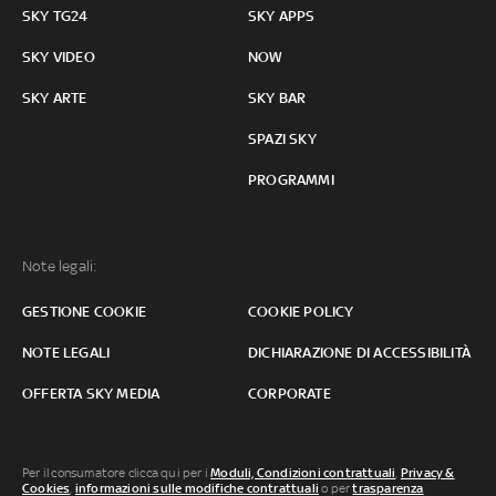
SKY TG24
SKY APPS
SKY VIDEO
NOW
SKY ARTE
SKY BAR
SPAZI SKY
PROGRAMMI
Note legali:
GESTIONE COOKIE
COOKIE POLICY
NOTE LEGALI
DICHIARAZIONE DI ACCESSIBILITÀ
OFFERTA SKY MEDIA
CORPORATE
Per il consumatore clicca qui per i
Moduli, Condizioni contrattuali
,
Privacy &
Cookies
,
informazioni sulle modifiche contrattuali
o per
trasparenza