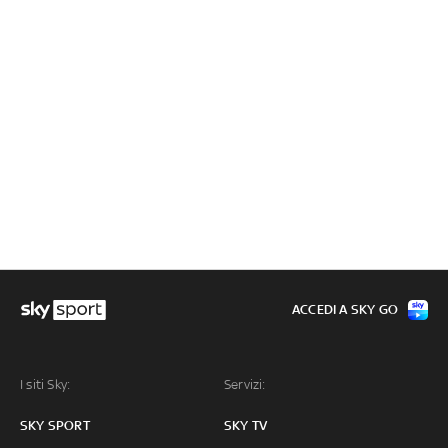
ACCEDI A SKY GO
I siti Sky:
Servizi:
SKY SPORT
SKY TV