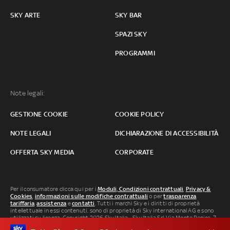
SKY ARTE
SKY BAR
SPAZI SKY
PROGRAMMI
Note legali:
GESTIONE COOKIE
COOKIE POLICY
NOTE LEGALI
DICHIARAZIONE DI ACCESSIBILITÀ
OFFERTA SKY MEDIA
CORPORATE
Per il consumatore clicca qui per i
Moduli, Condizioni contrattuali
,
Privacy &
Cookies
,
informazioni sulle modifiche contrattuali
o per
trasparenza
tariffaria
,
assistenza
e
contatti
. Tutti i marchi Sky e i diritti di proprietà
intellettuale in essi contenuti, sono di proprietà di Sky international AG e sono
utilizzati su licenza. Copyright 2026 Sky Italia - Sky Italia Srl Via Monte Penice, 7 -
20138 Milano P.IVA 04619241005. SkyTG24: ISSN 3035-1537 e SkySport: ISSN