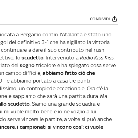
CONDIVIDI
giocata a Bergamo contro l'Atalanta è stato uno
gol del definitivo 3-1 che ha sigillato la vittoria
continuare a dare il suo contributo nel rush
ettivo, lo
scudetto
. Intervenuto a
Radio Kiss Kiss
,
lato del
sogno
tricolore e ha spiegato cosa serve
un campo difficile,
abbiamo fatto ciò che
99 - e abbiamo portato a casa tre punti
lissimo, un contropiede eccezionale. Ora c'è la
ene e sappiamo che sarà una partita dura. Ma
allo scudetto
. Siamo una grande squadra e
ui mi vuole molto bene e io ne voglio a lui.
 serve vincere le partite, a volte si può anche
ncere, i campionati si vincono così: ci vuole