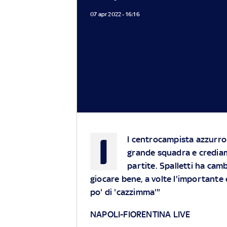
07 apr 2022 - 16:16
I
l centrocampista azzurro
grande squadra e crediamo
partite. Spalletti ha cam
giocare bene, a volte l'importante 
po' di 'cazzimma'"
NAPOLI-FIORENTINA LIVE