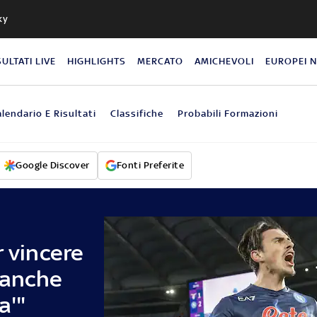
ky
SULTATI LIVE
HIGHLIGHTS
MERCATO
AMICHEVOLI
EUROPEI 
lendario E Risultati
Classifiche
Probabili Formazioni
Google Discover
Fonti Preferite
r vincere
 anche
a'"