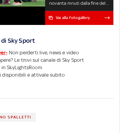
novanta mnuti dalla fine del
campionato?
Vai alla Fotogallery
 di Sky Sport
ver-
Non perderti live, news e video
pere? Le trovi sul canale di Sky Sport
 in SkyLightsRoom
 disponibili e attivale subito
NO SPALLETTI