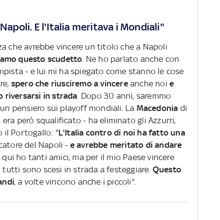
Napoli. E l'Italia meritava i Mondiali"
za che avrebbe vincere un titolo che a Napoli
iamo questo scudetto
. Ne ho parlato anche con
mpista - e lui mi ha spiegato come stanno le cose
re,
spero che riusciremo a vincere
anche noi
e
riversarsi in strada
. Dopo 30 anni, saremmo
le, un pensiero sui playoff mondiali. La
Macedonia
di
a era però squalificato - ha eliminato gli Azzurri,
 il Portogallo: "
L'Italia contro di noi ha fatto una
catore del Napoli -
e avrebbe meritato di andare
 qui ho tanti amici, ma per il mio Paese vincere
 tutti sono scesi in strada a festeggiare.
Questo
andi
, a volte vincono anche i piccoli".