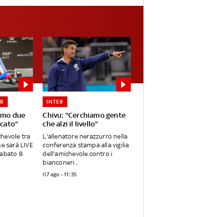
ER
INTER
iamo due
Chivu: "Cerchiamo gente
rcato"
che alzi il livello"
ichevole tra
L'allenatore nerazzurro nella
he sarà LIVE
conferenza stampa alla vigilia
sabato 8
dell'amichevole contro i
bianconeri...
07 ago - 11:35