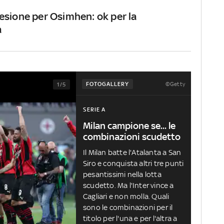
esione per Osimhen: ok per la
a
©Getty
FOTOGALLERY
1/5
SERIE A
Milan campione se... le
combinazioni scudetto
Il Milan batte l'Atalanta a San
Siro e conquista altri tre punti
pesantissimi nella lotta
scudetto. Ma l'Inter vince a
Cagliari e non molla. Quali
sono le combinazioni per il
titolo per l'una e per l'altra a