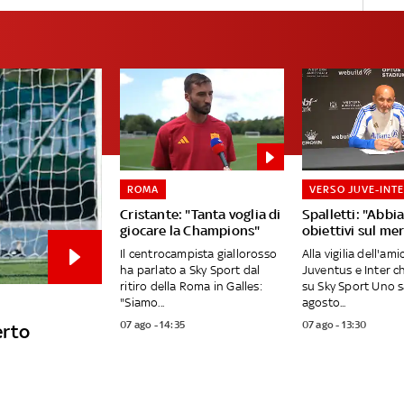
ROMA
VERSO JUVE-INT
Cristante: "Tanta voglia di
Spalletti: "Abb
giocare la Champions"
obiettivi sul me
Il centrocampista giallorosso
Alla vigilia dell'am
ha parlato a Sky Sport dal
Juventus e Inter c
ritiro della Roma in Galles:
su Sky Sport Uno 
"Siamo...
agosto...
07 ago - 14:35
07 ago - 13:30
erto