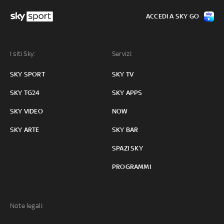
ACCEDI A SKY GO
I siti Sky:
Servizi:
SKY SPORT
SKY TV
SKY TG24
SKY APPS
SKY VIDEO
NOW
SKY ARTE
SKY BAR
SPAZI SKY
PROGRAMMI
Note legali: