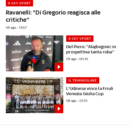
A SKY SPORT
Ravanelli: "Di Gregorio reagisca alle
critiche"
09 ago - 13:57
A SKY SPORT
Del Piero: "Alajbegovic in
prospettiva tanta roba"
09 ago - 00:42
IL TRIANGOLARE
L'Udinese vince la Friuli
Venezia Giulia Cup
08 ago - 23:10