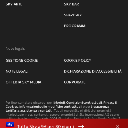
SKY ARTE
SKY BAR
SPAZI SKY
PROGRAMMI
Note legali:
GESTIONE COOKIE
COOKIE POLICY
NOTE LEGALI
DICHIARAZIONE DI ACCESSIBILITÀ
OFFERTA SKY MEDIA
CORPORATE
Per il consumatore clicca qui per i
Moduli, Condizioni contrattuali
,
Privacy &
Cookies
,
informazioni sulle modifiche contrattuali
o per
trasparenza
tariffaria
,
assistenza
e
contatti
. Tutti i marchi Sky e i diritti di proprietà
intellettuale in essi contenuti, sono di proprietà di Sky international AG e sono
utilizzati su licenza. Copyright 2026 Sky Italia - Sky Italia Srl Via Monte Penice, 7 -
20138 Milano P.IVA 04619241005. SkyTG24: ISSN 3035-1537 e SkySport: ISSN
Tutto Sky a 9€ per 30 giorni
3035-1545.
Segnalazione Abusi