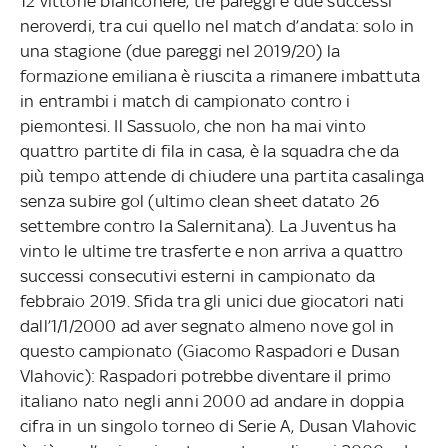
12 vittorie bianconere, tre pareggi e due successi
neroverdi, tra cui quello nel match d’andata: solo in
una stagione (due pareggi nel 2019/20) la
formazione emiliana è riuscita a rimanere imbattuta
in entrambi i match di campionato contro i
piemontesi. Il Sassuolo, che non ha mai vinto
quattro partite di fila in casa, è la squadra che da
più tempo attende di chiudere una partita casalinga
senza subire gol (ultimo clean sheet datato 26
settembre contro la Salernitana). La Juventus ha
vinto le ultime tre trasferte e non arriva a quattro
successi consecutivi esterni in campionato da
febbraio 2019. Sfida tra gli unici due giocatori nati
dall’1/1/2000 ad aver segnato almeno nove gol in
questo campionato (Giacomo Raspadori e Dusan
Vlahovic): Raspadori potrebbe diventare il primo
italiano nato negli anni 2000 ad andare in doppia
cifra in un singolo torneo di Serie A, Dusan Vlahovic