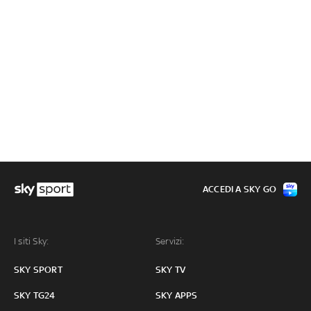
ACCEDI A SKY GO
I siti Sky:
Servizi:
SKY SPORT
SKY TV
SKY TG24
SKY APPS