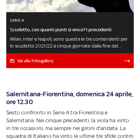
SERIE A
Scudetto, con quanti punti si vince? I precedenti
Milan, Inter e Napoli, sono queste le tre contendenti per
lo scudetto 2021/22 a cinque giornate dalla fine del
campionato (i nerazzurri devono recuperare la partita
con il Bologna). Ma quanti punti servono per vincere il
Vai alla Fotogallery
titolo? Nella nostra analisi la cifra necessaria per
trionfare dalla stagione 1994/95, ovvero da quando la
vittoria vale tre punti e la media necessaria nei
campionati a 18 e 20 squadre INTER-ROMA LIVE
Salernitana-Fiorentina, domenica 24 aprile,
ore 12.30
Sesto confronto in Serie A tra Fiorentina e
Salernitana. Nei cinque precedenti, la viola ha vinto
in tre occasioni, ma sempre nei gironi d'andata. La
squadra di Italiano ha vinto le ultime tre sfide contro