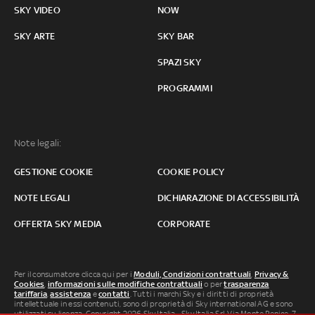
SKY VIDEO
NOW
SKY ARTE
SKY BAR
SPAZI SKY
PROGRAMMI
Note legali:
GESTIONE COOKIE
COOKIE POLICY
NOTE LEGALI
DICHIARAZIONE DI ACCESSIBILITÀ
OFFERTA SKY MEDIA
CORPORATE
Per il consumatore clicca qui per i
Moduli, Condizioni contrattuali
,
Privacy &
Cookies
,
informazioni sulle modifiche contrattuali
o per
trasparenza
tariffaria
,
assistenza
e
contatti
. Tutti i marchi Sky e i diritti di proprietà
intellettuale in essi contenuti, sono di proprietà di Sky international AG e sono
utilizzati su licenza. Copyright 2026 Sky Italia - Sky Italia Srl Via Monte Penice, 7 -