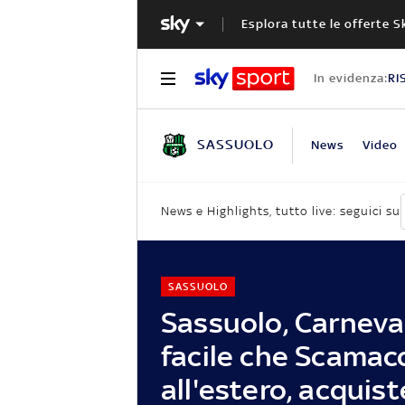
Esplora tutte le offerte S
In evidenza:
RI
SASSUOLO
News
Video
News e Highlights, tutto live: seguici su
SASSUOLO
Sassuolo, Carneval
facile che Scamac
all'estero, acquist