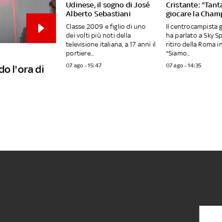
Udinese, il sogno di José
Cristante: "Tanta
Alberto Sebastiani
giocare la Cham
Classe 2009 e figlio di uno
Il centrocampista 
dei volti più noti della
ha parlato a Sky S
televisione italiana, a 17 anni il
ritiro della Roma in
portiere...
"Siamo...
07 ago - 15:47
07 ago - 14:35
o l'ora di