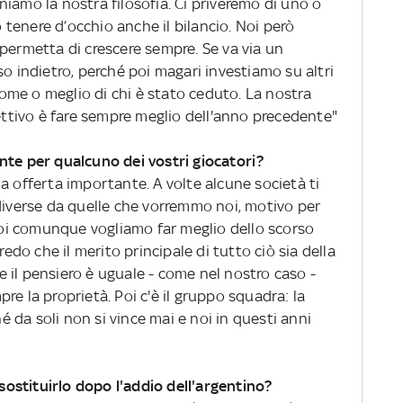
iamo la nostra filosofia. Ci priveremo di uno o
tenere d’occhio anche il bilancio. Noi però
permetta di crescere sempre. Se va via un
so indietro, perché poi magari investiamo su altri
me o meglio di chi è stato ceduto. La nostra
iettivo è fare sempre meglio dell'anno precedente"
nte per qualcuno dei vostri giocatori?
a offerta importante. A volte alcune società ti
verse da quelle che vorremmo noi, motivo per
 Noi comunque vogliamo far meglio dello scorso
redo che il merito principale di tutto ciò sia della
 se il pensiero è uguale - come nel nostro caso -
re la proprietà. Poi c'è il gruppo squadra: la
hé da soli non si vince mai e noi in questi anni
ostituirlo dopo l'addio dell'argentino?