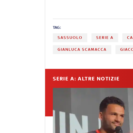
TAG:
SASSUOLO
SERIE A
C
GIANLUCA SCAMACCA
GIAC
SERIE A: ALTRE NOTIZIE