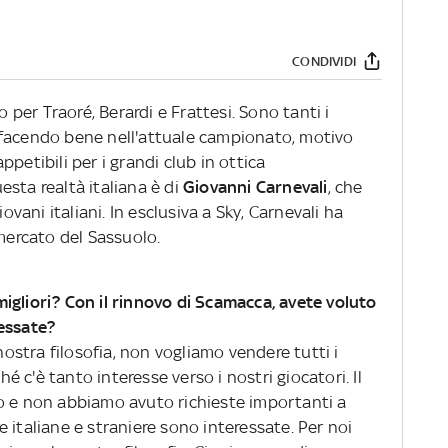
CONDIVIDI
er Traoré, Berardi e Frattesi. Sono tanti i
facendo bene nell'attuale campionato, motivo
petibili per i grandi club in ottica
esta realtà italiana è di
Giovanni Carnevali
, che
iovani italiani. In esclusiva a Sky, Carnevali ha
 mercato del Sassuolo.
i migliori? Con il rinnovo di Scamacca, avete voluto
essate?
stra filosofia, non vogliamo vendere tutti i
hé c'è tanto interesse verso i nostri giocatori. Il
o e non abbiamo avuto richieste importanti a
 italiane e straniere sono interessate. Per noi