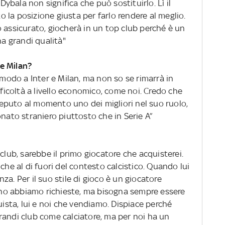
 Dybala non significa che può sostituirlo. Lì il
to la posizione giusta per farlo rendere al meglio.
 assicurato, giocherà in un top club perché è un
ha grandi qualità"
e Milan?
odo a Inter e Milan, ma non so se rimarrà in
fficoltà a livello economico, come noi. Credo che
eputo al momento uno dei migliori nel suo ruolo,
onato straniero piuttosto che in Serie A”
club, sarebbe il primo giocatore che acquisterei.
che al di fuori del contesto calcistico. Quando lui
a. Per il suo stile di gioco è un giocatore
anno abbiamo richieste, ma bisogna sempre essere
uista, lui e noi che vendiamo. Dispiace perché
randi club come calciatore, ma per noi ha un