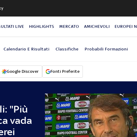
ky
SULTATI LIVE
HIGHLIGHTS
MERCATO
AMICHEVOLI
EUROPEI 
Calendario E Risultati
Classifiche
Probabili Formazioni
Google Discover
Fonti Preferite
i: "Più
ca vada
erei