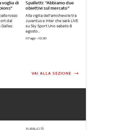
 voglia di
Spalletti: "Abbiamo due
pions"
obiettivi sul mercato"
giallorosso
Alla vigilia dell'amichevole tra
port dal
Juventus e Inter che sarà LIVE
 Galles:
su Sky Sport Uno sabato 8
agosto...
07 ago - 13:30
VAI ALLA SEZIONE
PUBBLICITÀ