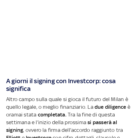
A giorni il signing con Investcorp: cosa
significa
Altro campo sulla quale si gioca il futuro del Milan è
quello legale, o meglio finanziario. La
due diligence
è
oramai stata
completata.
Tra la fine di questa
settimana e l’inizio della prossima
si passerà al
signing
, ovvero la firma dell’accordo raggiunto tra
Elliott
e
Investcorp
con cifre, dettagli, clausole e