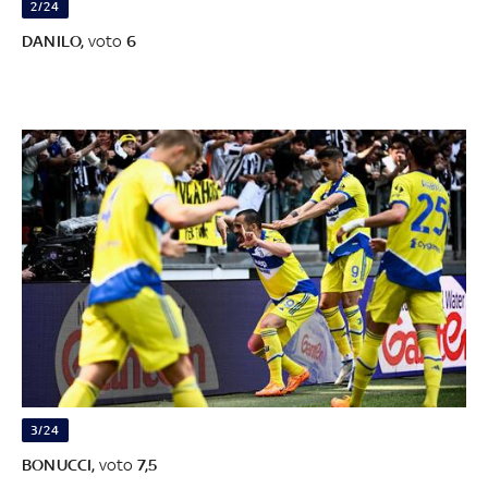
2/24
DANILO,
voto
6
3/24
BONUCCI,
voto
7,5