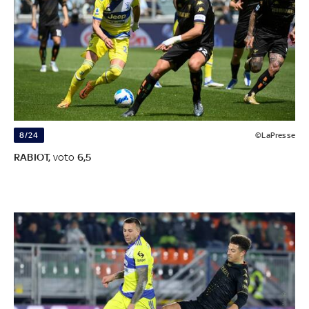
8/24
©LaPresse
RABIOT,
voto
6,5