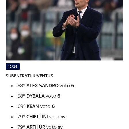
12/24
SUBENTRATI JUVENTUS
58°
ALEX SANDRO
voto
6
58°
DYBALA
voto
6
69°
KEAN
voto
6
79°
CHIELLINI
voto
sv
79°
ARTHUR
voto
sv