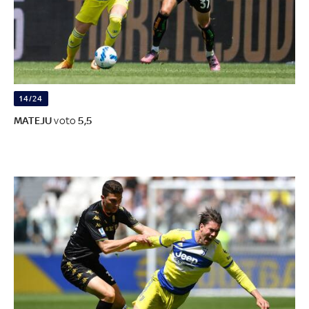
14/24
MATEJU
voto
5,5