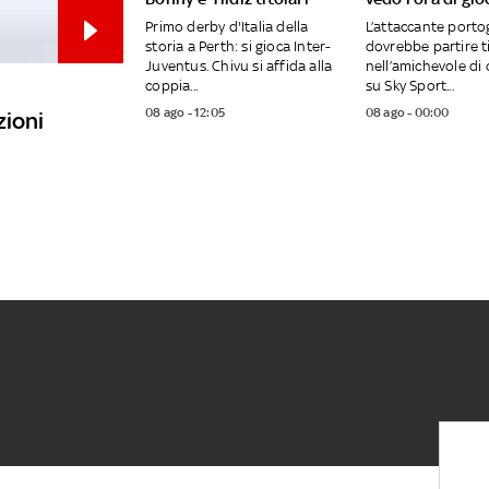
Primo derby d'Italia della
L’attaccante port
storia a Perth: si gioca Inter-
dovrebbe partire t
Juventus. Chivu si affida alla
nell’amichevole di 
coppia...
su Sky Sport...
08 ago - 12:05
08 ago - 00:00
zioni