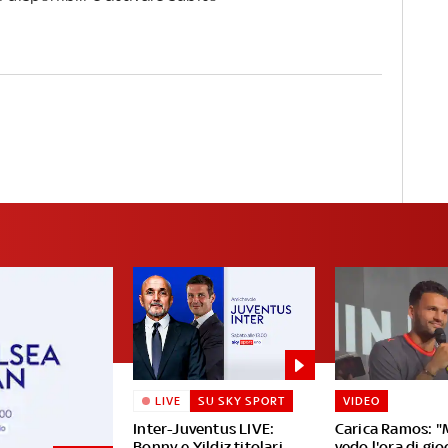
MILAN E INTER
LIVE
SU SKY SPORT
VIDEO
Inter-Juventus LIVE:
Carica Ramos: "
Bonny e Yildiz titolari
vedo l'ora di gio