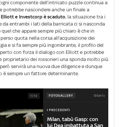
e ogni componente dell’intricato puzzle continua a
he potrebbe nascondere anche un finale a
a Elliott e Investcorp è scaduto
, la situazione tra i
 da entrambi i lati della barricata ci si nasconda
 quel che appare sempre più chiaro è che in
erso quota nella corsa all’acquisizione dei
ggia e si fa sempre più ingombrante, il profilo del
aperto con forza il dialogo con Elliott e potrebbe
le proprietario dei rossoneri una sponda molto più
so però servirà una nuova due diligence e dunque
mpo è sempre un fattore determinante.
©Getty
FOTOGALLERY
1/14
I PRECEDENTI
Milan, tabù Gasp: con
lui Dea imbattuta a San