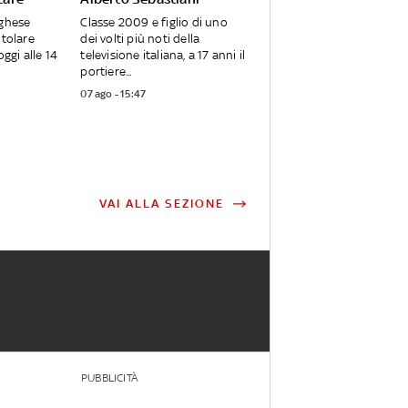
oghese
Classe 2009 e figlio di uno
itolare
dei volti più noti della
oggi alle 14
televisione italiana, a 17 anni il
portiere...
07 ago - 15:47
VAI ALLA SEZIONE
PUBBLICITÀ