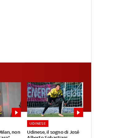
UDINESE
Milan, non
Udinese, il sogno di José
care"
Alberto Sebastiani