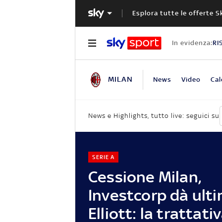
Esplora tutte le offerte S
In evidenza:
RI
MILAN
News
Video
Cal
News e Highlights, tutto live: seguici su
SERIE A
Cessione Milan,
Investcorp dà ult
Elliott: la trattati