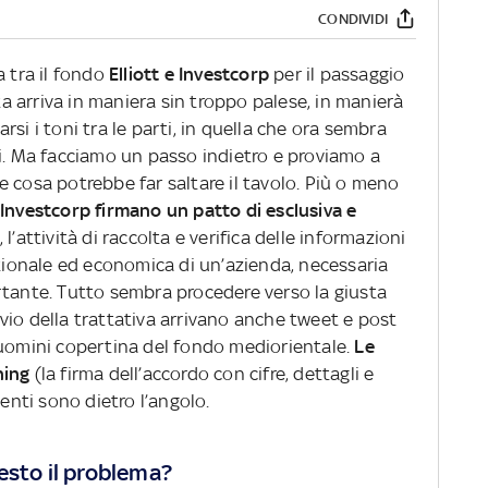
CONDIVIDI
 tra il fondo
Elliott e Investcorp
per il passaggio
ata arriva in maniera sin troppo palese, in manierà
si i toni tra le parti, in quella che ora sembra
hi. Ma facciamo un passo indietro e proviamo a
 cosa potrebbe far saltare il tavolo. Più o meno
 e Investcorp firmano un patto di esclusiva e
, l’attività di raccolta e verifica delle informazioni
stionale ed economica di un’azienda, necessaria
rtante. Tutto sembra procedere verso la giusta
vio della trattativa arrivano anche tweet e post
 uomini copertina del fondo mediorientale.
Le
ning
(la firma dell’accordo con cifre, dettagli e
menti sono dietro l’angolo.
esto il problema?