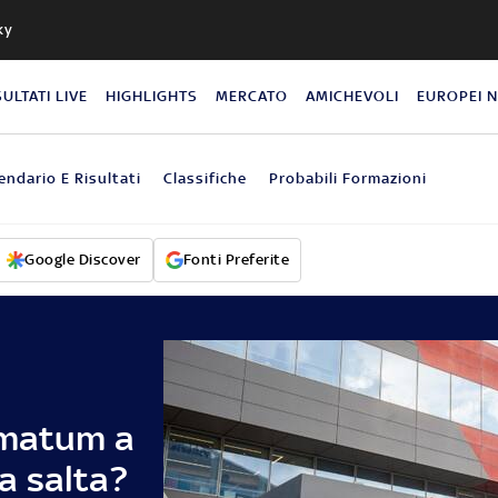
ky
SULTATI LIVE
HIGHLIGHTS
MERCATO
AMICHEVOLI
EUROPEI 
endario E Risultati
Classifiche
Probabili Formazioni
Google Discover
Fonti Preferite
imatum a
va salta?