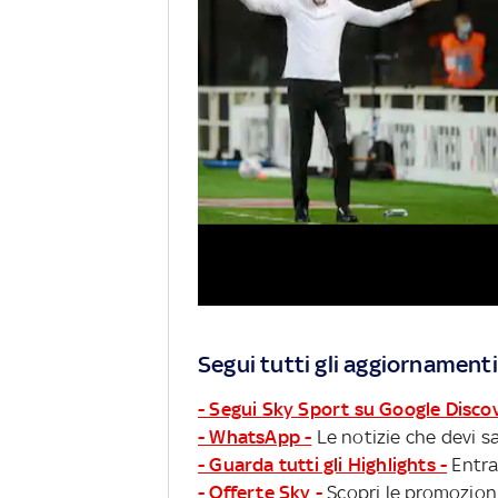
Segui tutti gli aggiornamenti
- Segui Sky Sport su Google Disco
- WhatsApp -
Le notizie che devi sa
- Guarda tutti gli Highlights -
Entra
- Offerte Sky -
Scopri le promozioni