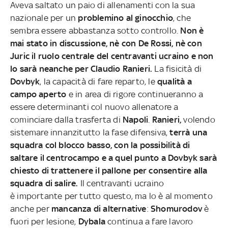
Aveva saltato un paio di allenamenti con la sua
nazionale per un
problemino al ginocchio
, che
sembra essere abbastanza sotto controllo.
Non è
mai stato in discussione, nè con De Rossi, nè con
Juric il ruolo centrale del centravanti ucraino e non
lo sarà neanche per Claudio Ranieri.
La fisicità di
Dovbyk
, la capacità di fare reparto, le
qualità a
campo aperto
e in area di rigore continueranno a
essere determinanti col nuovo allenatore a
cominciare dalla trasferta di
Napoli
.
Ranieri,
volendo
sistemare innanzitutto la fase difensiva,
terrà una
squadra col blocco basso, con la possibilità di
saltare il centrocampo e a quel punto a Dovbyk sarà
chiesto di trattenere il pallone per consentire alla
squadra di salire.
Il centravanti ucraino
è importante per tutto questo, ma lo è al momento
anche per
mancanza di alternative
:
Shomurodov
è
fuori per lesione,
Dybala
continua a fare lavoro