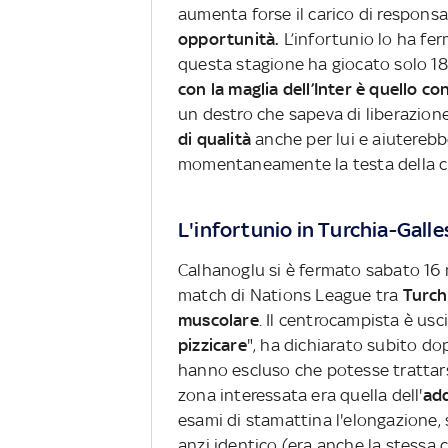
aumenta forse il carico di responsa
opportunità.
L’infortunio lo ha f
questa stagione ha giocato solo 1
con la maglia dell’Inter è quello c
un destro che sapeva di liberazion
di qualità
anche per lui e aiuterebb
momentaneamente la testa della cl
L'infortunio in Turchia-Galle
Calhanoglu si è fermato sabato 16
match di Nations League tra
Turch
muscolare
. Il centrocampista è uscit
pizzicare
", ha dichiarato subito dop
hanno escluso che potesse trattars
zona interessata era quella dell'
add
esami di stamattina l'elongazione,
anzi identico (era anche la stessa 