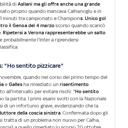
bilità di
Asllani ma gli offre anche una grande
ermato proprio quando mancava Calhanoglu e in
81 minuti tra campionato e Champion
s. Unico gol
ontro il Genoa del 4 marzo
scorso quando scaricò
e.
Ripetersi a Verona rappresenterebbe un salto
e probabilmente l’Inter a riprendersi
assifica.
s: "Ho sentito pizzicare"
 novembre, quando nel corso del primo tempo del
ia
e
Galles
ha rimediato un
risentimento
o all'intervallo per evitare rischi: "
Ho sentito
o la partita. I primi esami svolti con la Nazionale
i di un infortunio grave, evidenziando che la
uttore della coscia sinistra
. Confermata dopo gli
 si tratta di un problema non nuovo per Calha,
coscia) a quello rimediato lo scorso 20 ottobre