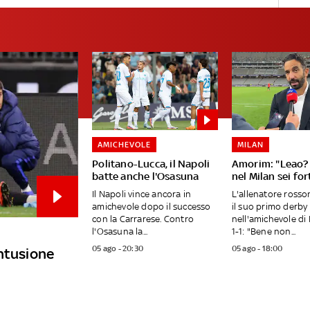
AMICHEVOLE
MILAN
Politano-Lucca, il Napoli
Amorim: "Leao? 
batte anche l'Osasuna
nel Milan sei fo
Il Napoli vince ancora in
L'allenatore ross
amichevole dopo il successo
il suo primo derby
con la Carrarese. Contro
nell'amichevole di 
l'Osasuna la...
1-1: "Bene non...
05 ago - 20:30
05 ago - 18:00
ontusione