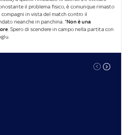
 nonostante il problema fisico, è comunque rimasto
i compagni in vista del match contro il
ndato neanche in panchina. "
Non è una
lore
. Spero di scendere in campo nella partita con
noglu.