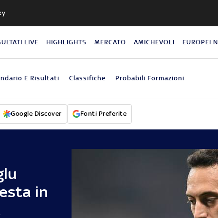
ky
SULTATI LIVE
HIGHLIGHTS
MERCATO
AMICHEVOLI
EUROPEI 
ndario E Risultati
Classifiche
Probabili Formazioni
Google Discover
Fonti Preferite
glu
esta in
a