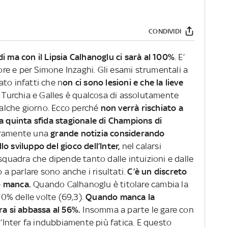
CONDIVIDI
i ma con il Lipsia Calhanoglu ci sarà al 100%
. E’
tore e per Simone Inzaghi. Gli esami strumentali a
to infatti che n
on ci sono lesioni e che la lieve
a Turchia e Galles è qualcosa di assolutamente
qualche giorno. Ecco perché
non verrà rischiato a
la quinta sfida stagionale di Champions di
curamente una
grande notizia considerando
o sviluppo del gioco dell’Inter,
nel calarsi
 squadra che dipende tanto dalle intuizioni e dalle
o a parlare sono anche i risultati.
C’è un discreto
o manca.
Quando Calhanoglu è titolare cambia la
 70% delle volte (69,3).
Quando manca la
dra si abbassa al 56%.
Insomma a parte le gare con
l’Inter fa indubbiamente più fatica. E questo