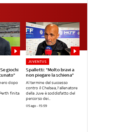
JUVENTUS
Se giochi
Spalletti: "Molto bravi a
rtunato"
non piegare la schiena"
onero dopo
Al termine del successo
contro il Chelsea, l'allenatore
Perth finita
della Juve è soddisfatto del
percorso dei...
05 ago - 15:59