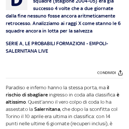
squadre (stagione 2004-05) era già
successo 4 volte che a due giornate
dalla fine nessuno fosse ancora aritmeticamente
retrocesso. Analizziamo ai raggi X come stanno le 6
squadre ancora in lotta per la salvezza
SERIE A, LE PROBABILI FORMAZIONI
-
EMPOLI-
SALERNITANA LIVE
CONDIVIDI
Paradiso e inferno hanno la stessa porta, ma
il
rischio di sbagliare
ingresso in coda alla classifica
è
altissimo
. Quest’anno il vero colpo di coda lo ha
assestato la
Salernitana
, che dopo la sconfitta col
Torino il 10 aprile era ultima in classifica: con 14
punti nelle ultime 6 giornate (recuperi inclusi), è