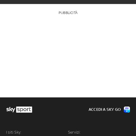
PUBBLICITÀ
ACCEDI A SKY GO
I siti Sky:
Servizi: